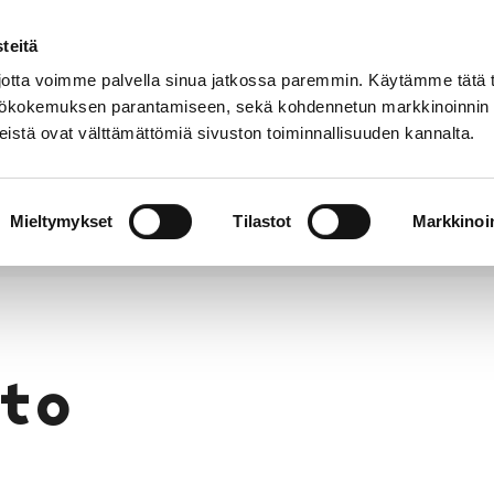
teitä
Puhelinluettelo
Anna palautetta
tta voimme palvella sinua jatkossa paremmin. Käytämme tätä t
yttökokemuksen parantamiseen, sekä kohdennetun markkinoinnin
istä ovat välttämättömiä sivuston toiminnallisuuden kannalta.
s ja
Vapaa-
Hyvinvointi
tus
aika
y
Mieltymykset
Tilastot
Markkinoin
to