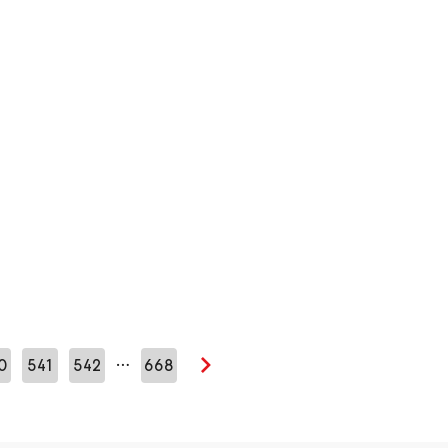
…
0
541
542
668
Seuraava sivu