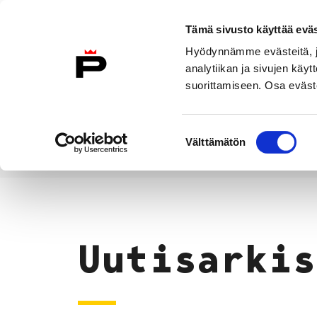
Siirry sisältöön
Tämä sivusto käyttää eväs
Suomeksi
Hyödynnämme evästeitä, jo
Etusivulle
analytiikan ja sivujen kä
suorittamiseen. Osa eväste
Asuminen ja
Kasvatu
ympäristö
koulu
Suostumuksen
Välttämätön
valinta
Uutiset
Etusivu
Uutisarkis