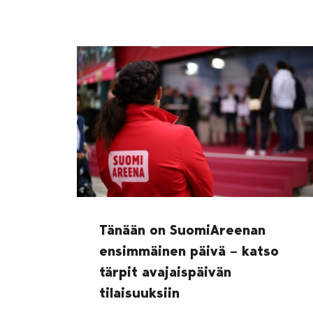
Tänään on SuomiAreenan
ensimmäinen päivä – katso
tärpit avajaispäivän
tilaisuuksiin