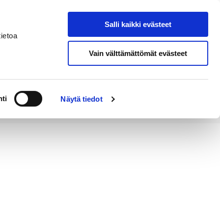
Salli kaikki evästeet
Tapahtumakalenteri
Hae sivustolta
ietoa
Vain välttämättömät evästeet
Työ ja
Kaupunki ja
rittäminen
hallinto
ti
Näytä tiedot