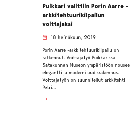
Puikkari valittiin Porin Aarre -
arkkitehtuurikilpailun
voittajaksi
18 heinäkuun, 2019
Porin Aarre -arkkitehtuurikilpailu on
ratkennut. Voittajatyö Puikkarissa
Satakunnan Museon ympäristöön nousee
elegantti ja moderni uudisrakennus.
Voittajatyön on suunnitellut arkkitehti
Petri…