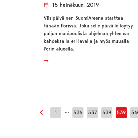
15 heinäkuun, 2019
Viisipäiväinen SuomiAreena starttaa
tänään Porissa. Jokaiselle päivälle löytyy
paljon monipuolista ohjelmaa yhteensä
kahdeksalla eri lavalla ja myös muualla
Porin alueella.
…
1
536
537
538
539
54
Edellinen sivu