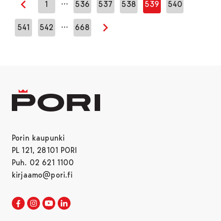
…
1
536
537
538
539
540
Edellinen sivu
…
541
542
668
Seuraava sivu
Porin kaupunki
PL 121, 28101 PORI
Puh. 02 621 1100
kirjaamo@pori.fi
Porin kaupunki Facebookissa
Avautuu uudessa välilehdessä
Porin kaupunki Instagramissa
Avautuu uudessa välilehdessä
Porin kaupunki Youtubessa
Avautuu uudessa välilehdessä
Porin kaupunki LinkedInissa
Avautuu uudessa välilehdessä