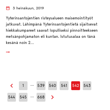
3 heinäkuun, 2019
Yyterinsantojentien risteysalueen maisemointityöt
jatkuvat. Lähimpänä Yyterinsantojentietä sijaitsevat
hiekkakumpareet saavat lopulliseksi pinnoitteekseen
metsänpohjamaton eli kuntan. Istutusalaa on tänä
kesänä noin 2…
…
1
539
540
541
542
543
Edellinen sivu
…
544
545
668
Seuraava sivu