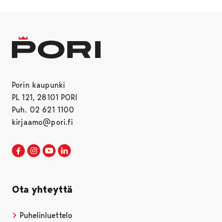
Porin kaupunki
PL 121, 28101 PORI
Puh. 02 621 1100
kirjaamo@pori.fi
Porin kaupunki Facebookissa
Avautuu uudessa välilehdessä
Porin kaupunki Instagramissa
Avautuu uudessa välilehdessä
Porin kaupunki Youtubessa
Avautuu uudessa välilehdessä
Porin kaupunki LinkedInissa
Avautuu uudessa välilehdessä
Ota yhteyttä
Puhelinluettelo