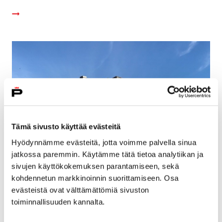
Tämä sivusto käyttää evästeitä
Hyödynnämme evästeitä, jotta voimme palvella sinua
jatkossa paremmin. Käytämme tätä tietoa analytiikan ja
sivujen käyttökokemuksen parantamiseen, sekä
Entinen ympäristöntutkimuskeskus ja
kohdennetun markkinoinnin suorittamiseen. Osa
evästeistä ovat välttämättömiä sivuston
Saukkosen kiinteistö uudelleen myyntiin
toiminnallisuuden kannalta.
4 heinäkuun, 2019