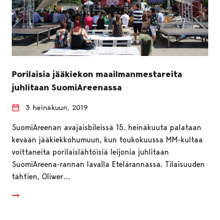
Porilaisia jääkiekon maailmanmestareita
juhlitaan SuomiAreenassa
3 heinäkuun, 2019
SuomiAreenan avajaisbileissä 15. heinäkuuta palataan
kevään jääkiekkohumuun, kun toukokuussa MM-kultaa
voittaneita porilaislähtöisiä leijonia juhlitaan
SuomiAreena-rannan lavalla Etelärannassa. Tilaisuuden
tähtien, Oliwer…