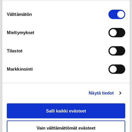
Porin kaupunki huutokauppaa Reposaaren vanhaa
Suostumuksen
ympäristöntutkimuskeskusta sekä Isolinnankadulla
Välttämätön
valinta
sijaitsevaa Saukkosen kiinteistöä. Kohteet ovat
myynnissä ilman lähtöhintaa.
Mieltymykset
Tilastot
Markkinointi
Näytä tiedot
Salli kaikki evästeet
Vain välttämättömät evästeet