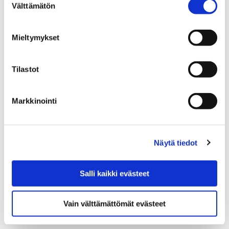
Välttämätön
valinta
19 kesäkuun, 2019
Aikataulumuutoksia on juhannusaaton ja
Mieltymykset
juhannuspäivän vuorojen liikennöinnissä.
Tilastot
Markkinointi
Näytä tiedot
Salli kaikki evästeet
Vain välttämättömät evästeet