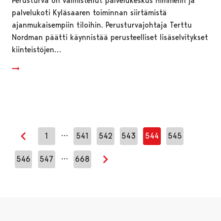
Perusturva on valmistellut palvelukeskus Himmelin ja
palvelukoti Kyläsaaren toiminnan siirtämistä
ajanmukaisempiin tiloihin. Perusturvajohtaja Terttu
Nordman päätti käynnistää perusteelliset lisäselvitykset
kiinteistöjen…
…
1
541
542
543
544
545
Edellinen sivu
…
546
547
668
Seuraava sivu