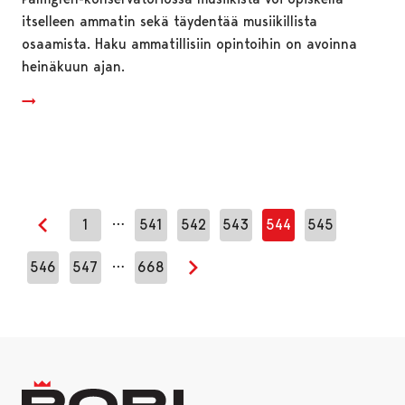
itselleen ammatin sekä täydentää musiikillista
osaamista. Haku ammatillisiin opintoihin on avoinna
heinäkuun ajan.
…
1
541
542
543
544
545
Edellinen sivu
…
546
547
668
Seuraava sivu