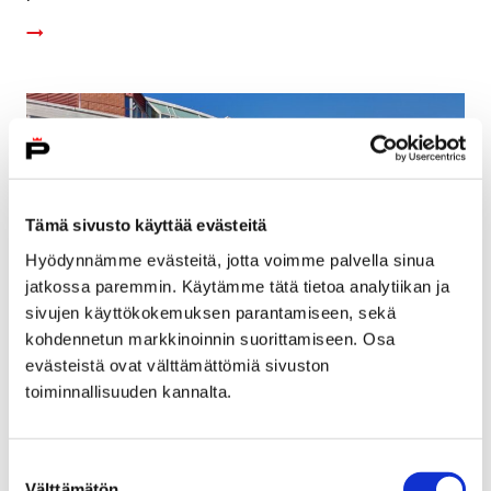
Tämä sivusto käyttää evästeitä
Hyödynnämme evästeitä, jotta voimme palvella sinua
jatkossa paremmin. Käytämme tätä tietoa analytiikan ja
sivujen käyttökokemuksen parantamiseen, sekä
kohdennetun markkinoinnin suorittamiseen. Osa
evästeistä ovat välttämättömiä sivuston
toiminnallisuuden kannalta.
Vanhuspalveluyksiköiden toiminnasta
tehdään lisäselvityksiä
Suostumuksen
19 kesäkuun, 2019
Välttämätön