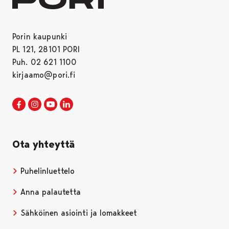
Porin kaupunki
PL 121, 28101 PORI
Puh. 02 621 1100
kirjaamo@pori.fi
Porin kaupunki Facebookissa
Avautuu uudessa välilehdessä
Porin kaupunki Instagramissa
Avautuu uudessa välilehdessä
Porin kaupunki Youtubessa
Avautuu uudessa välilehdessä
Porin kaupunki LinkedInissa
Avautuu uudessa välilehdessä
Ota yhteyttä
Puhelinluettelo
Anna palautetta
Sähköinen asiointi ja lomakkeet