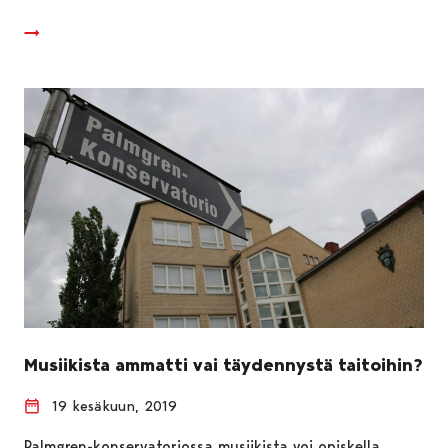
Musiikista ammatti vai täydennystä taitoihin?
19 kesäkuun, 2019
Palmgren-konservatoriossa musiikista voi opiskella