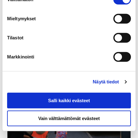
valinta
Perusturva on valmistellut palvelukeskus Himmelin ja
palvelukoti Kyläsaaren toiminnan siirtämistä
Mieltymykset
ajanmukaisempiin tiloihin. Perusturvajohtaja Terttu
Nordman päätti käynnistää perusteelliset lisäselvitykset
kiinteistöjen…
Tilastot
Markkinointi
Näytä tiedot
Salli kaikki evästeet
Vain välttämättömät evästeet