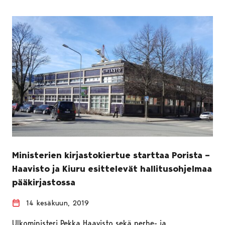
Ministerien kirjastokiertue starttaa Porista –
Haavisto ja Kiuru esittelevät hallitusohjelmaa
pääkirjastossa
14 kesäkuun, 2019
Ulkoministeri Pekka Haavisto sekä perhe- ja