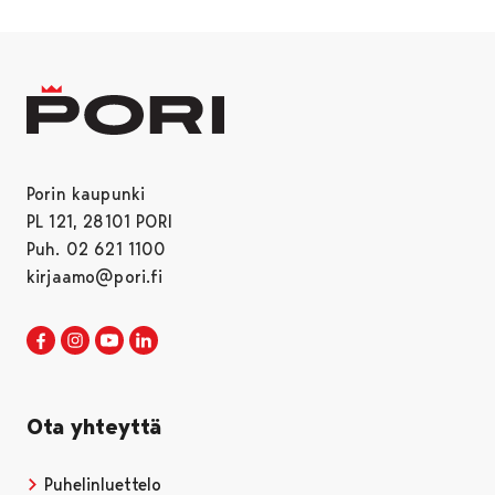
Porin kaupunki
PL 121, 28101 PORI
Puh. 02 621 1100
kirjaamo@pori.fi
Porin kaupunki Facebookissa
Avautuu uudessa välilehdessä
Porin kaupunki Instagramissa
Avautuu uudessa välilehdessä
Porin kaupunki Youtubessa
Avautuu uudessa välilehdessä
Porin kaupunki LinkedInissa
Avautuu uudessa välilehdessä
Ota yhteyttä
Puhelinluettelo