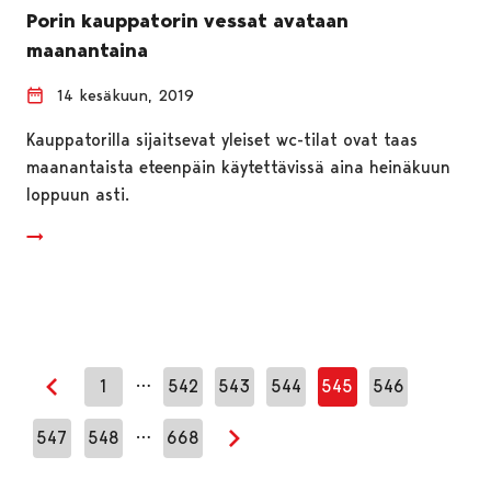
Porin kauppatorin vessat avataan
maanantaina
14 kesäkuun, 2019
Kauppatorilla sijaitsevat yleiset wc-tilat ovat taas
maanantaista eteenpäin käytettävissä aina heinäkuun
loppuun asti.
…
1
542
543
544
545
546
Edellinen sivu
…
547
548
668
Seuraava sivu