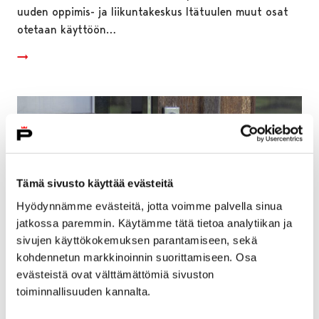
uuden oppimis- ja liikuntakeskus Itätuulen muut osat
otetaan käyttöön…
Tämä sivusto käyttää evästeitä
Hyödynnämme evästeitä, jotta voimme palvella sinua
jatkossa paremmin. Käytämme tätä tietoa analytiikan ja
sivujen käyttökokemuksen parantamiseen, sekä
kohdennetun markkinoinnin suorittamiseen. Osa
evästeistä ovat välttämättömiä sivuston
toiminnallisuuden kannalta.
Perusturvalautakunta kokoontuu
keskustelemaan vanhuspalveluyksiköiden