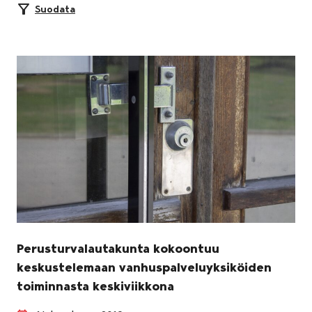
Suodata
Perusturvalautakunta kokoontuu
keskustelemaan vanhuspalveluyksiköiden
toiminnasta keskiviikkona