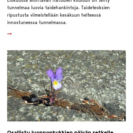
Elokuussa aloittavan Itätuulen kouluun on tehty
tunnelmaa luovia taidehankintoja. Taideteoksien
ripustusta viimeistellään kesäkuun helteessä
innostuneessa tunnelmassa.
Osallistu luonnonkukkien päivän retkelle