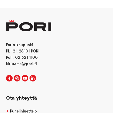
Porin kaupunki
PL 121, 28101 PORI
Puh. 02 621 1100
kirjaamo@pori.fi
Porin kaupunki Facebookissa
Avautuu uudessa välilehdessä
Porin kaupunki Instagramissa
Avautuu uudessa välilehdessä
Porin kaupunki Youtubessa
Avautuu uudessa välilehdessä
Porin kaupunki LinkedInissa
Avautuu uudessa välilehdessä
Ota yhteyttä
Puhelinluettelo