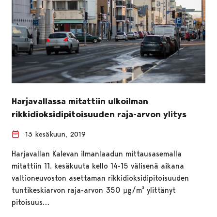
Harjavallassa mitattiin ulkoilman
rikkidioksidipitoisuuden raja-arvon ylitys
13 kesäkuun, 2019
Harjavallan Kalevan ilmanlaadun mittausasemalla
mitattiin 11. kesäkuuta kello 14-15 välisenä aikana
valtioneuvoston asettaman rikkidioksidipitoisuuden
tuntikeskiarvon raja-arvon 350 µg/m³ ylittänyt
pitoisuus…