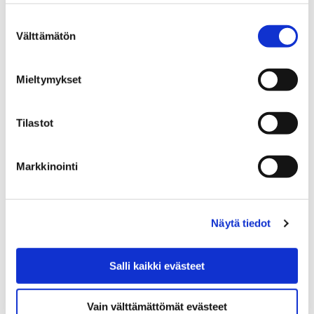
Suostumuksen
Uudet opiskelijat on valittu Porin
Välttämätön
valinta
päivälukioihin
Mieltymykset
13 kesäkuun, 2019
Porin suomalaisen yhteislyseon lukioon sekä Porin
Tilastot
Lyseon lukioon on kevään 2019 yhteishaun perusteella
valittu uudet opiskelijat.
Markkinointi
Näytä tiedot
Salli kaikki evästeet
Vain välttämättömät evästeet