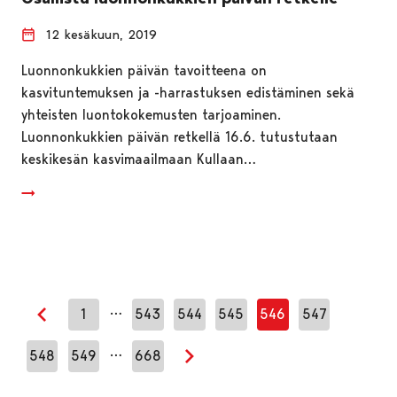
12 kesäkuun, 2019
Luonnonkukkien päivän tavoitteena on
kasvituntemuksen ja -harrastuksen edistäminen sekä
yhteisten luontokokemusten tarjoaminen.
Luonnonkukkien päivän retkellä 16.6. tutustutaan
keskikesän kasvimaailmaan Kullaan…
…
1
543
544
545
546
547
Edellinen sivu
…
548
549
668
Seuraava sivu