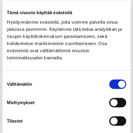
ruodittavana
Ian McEwanin
Pähkinänkuori.
Tämä sivusto käyttää evästeitä
Runot kannattaa kaivaa pöytälaatikoista ja
Hyödynnämme evästeitä, jotta voimme palvella sinua
nettikansioista 14. marraskuuta ja 10. joulukuuta kello
jatkossa paremmin. Käytämme tätä tietoa analytiikan ja
18, ja tulla esittämään niitä pääkirjastolle. Open mic -
sivujen käyttökokemuksen parantamiseen, sekä
tapahtumassa mikki on avoin omalle ilmaisulle.
kohdennetun markkinoinnin suorittamiseen. Osa
evästeistä ovat välttämättömiä sivuston
Kieltä oppii puhumalla –
toiminnallisuuden kannalta.
tutustu Lango-sovellukseen
Suostumuksen
Kielikavereita voidaan 30. lokakuuta jälkeen etsiä
Välttämätön
valinta
kännykkäsovelluksesta, sillä Aluehallintoviraston
rahoittama Lango julkaistaan. Täysi-ikäisille
tarkoitettuun sovellukseen kirjaudutaan Facebookin
Mieltymykset
kautta kertoen itsestä sekä mitä kieltä haluaa oppia
ja mitä jo osaa.
Tilastot
Sovellus yhdistää annettujen tietojen perusteella