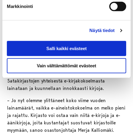
sopivat henkilöt. Kun ehdokkaista löytyy
Markkinointi
mielenkiintoinen kielikaveri, niin häneen voi ottaa
yhteyttä monin eri tavoin, kuten Messengerin,
WhatsAppin tai sähköpostin kautta. Langon
Näytä tiedot
opastusta on tarjolla pääkirjastolla 20.–22.
marraskuuta.
Salli kaikki evästeet
Jatkossa tarjolla
vieraskielisiä e-äänikirjoja
Vain välttämättömät evästeet
Satakirjastojen yhteisestä e-kirjakokoelmasta
lainataan ja kuunnellaan innokkaasti kirjoja.
– Jo nyt olemme ylittäneet koko viime vuoden
lainamäärät, vaikka e-aineistokokoelma on melko pieni
ja rajattu. Kirjasto voi ostaa vain niitä e-kirjoja ja e-
äänikirjoja, joita kustantajat suostuvat kirjastoille
myymään, sanoo osastonjohtaja Merja Kalliomäki.