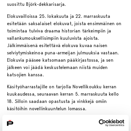
suosittu Björk-dekkarisarja.
Elokuvailloissa 25. lokakuuta ja 22. marraskuuta
esitetään saksalaiset elokuvat, joista ensimmäinen on
toimintaa tulviva draama historian tärkeimpiin ja
vallankumouksellisimpiin kuuluvista ajoista.
Jälkimmäisenä esitettävä elokuva kuvaa naisen
selviytymiskeinoa puna-armeijan julmuuksia vastaan.
Elokuvia pääsee katsomaan pääkirjastossa, ja sen
jälkeen voi jäädä keskustelemaan niistä muiden
katsojien kanssa.
Käsityöharrastajille on tarjolla Novellikoukku kerran
kuukaudessa, seuraavan kerran 5. marraskuuta kello
18. Silloin saadaan opastusta ja vinkkejä omiin
käsitöihin novellinkuuntelun lomassa.
Lukupiiri kokoontuu kuukausittain pääkirjastossa.
Seuraavaksi 12. marraskuuta kello 18. Tuolloin