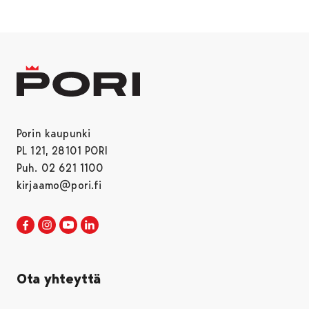
Porin kaupunki
PL 121, 28101 PORI
Puh. 02 621 1100
kirjaamo@pori.fi
Porin kaupunki Facebookissa
Avautuu uudessa välilehdessä
Porin kaupunki Instagramissa
Avautuu uudessa välilehdessä
Porin kaupunki Youtubessa
Avautuu uudessa välilehdessä
Porin kaupunki LinkedInissa
Avautuu uudessa välilehdessä
Ota yhteyttä