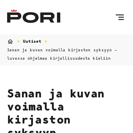
Siirry sisältöön
Etusivulle
Uutiset
Etusivu
Sanan ja kuvan voimalla kirjaston syksyyn –
luvassa ohjelmaa kirjallisuudesta kieliin
Sanan ja kuvan
voimalla
kirjaston
syksyyn –