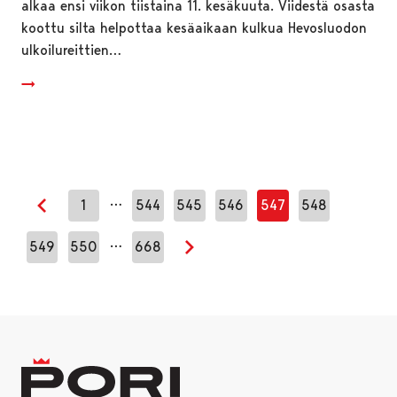
alkaa ensi viikon tiistaina 11. kesäkuuta. Viidestä osasta
koottu silta helpottaa kesäaikaan kulkua Hevosluodon
ulkoilureittien…
…
1
544
545
546
547
548
Edellinen sivu
…
549
550
668
Seuraava sivu