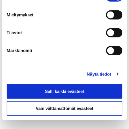
Porin kaupungin katukuvassa päästään tänä kesänä
Mieltymykset
nauttimaan kulttuurillisista yllätysmomenteista ja
elämyksellisestä kaupunkitaiteesta, kun kesätaitelijat
ovat saapuneet kaupunkiin.
Tilastot
Markkinointi
Näytä tiedot
Salli kaikki evästeet
Vain välttämättömät evästeet