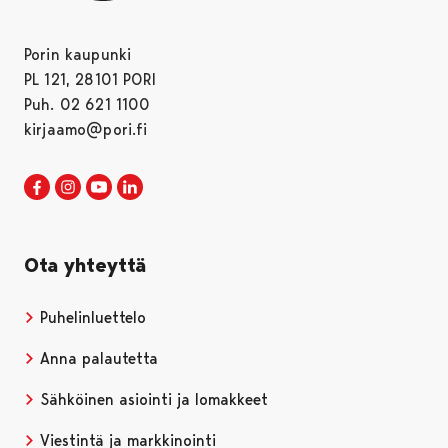
Porin kaupunki
PL 121, 28101 PORI
Puh. 02 621 1100
kirjaamo@pori.fi
Porin kaupunki Facebookissa
Avautuu uudessa välilehdessä
Porin kaupunki Instagramissa
Avautuu uudessa välilehdessä
Porin kaupunki Youtubessa
Avautuu uudessa välilehdessä
Porin kaupunki LinkedInissa
Avautuu uudessa välilehdessä
Ota yhteyttä
Puhelinluettelo
Anna palautetta
Sähköinen asiointi ja lomakkeet
Viestintä ja markkinointi