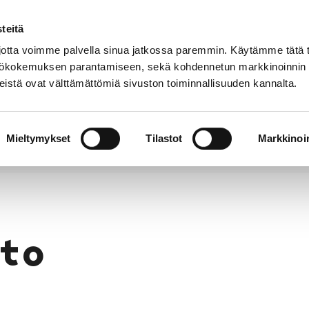
teitä
Puhelinluettelo
Anna palautetta
tta voimme palvella sinua jatkossa paremmin. Käytämme tätä t
yttökokemuksen parantamiseen, sekä kohdennetun markkinoinnin
istä ovat välttämättömiä sivuston toiminnallisuuden kannalta.
s ja
Vapaa-
Hyvinvointi
tus
aika
y
Mieltymykset
Tilastot
Markkinoin
to