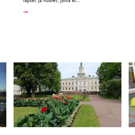
lapset ja nuoret, joilla ei…