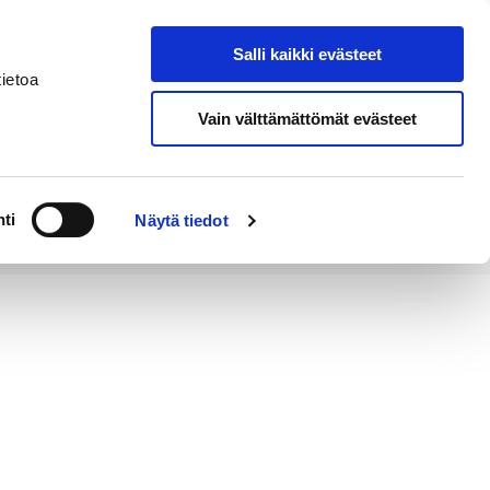
Salli kaikki evästeet
Tapahtumakalenteri
Hae sivustolta
ietoa
Vain välttämättömät evästeet
Työ ja
Kaupunki ja
rittäminen
hallinto
ti
Näytä tiedot