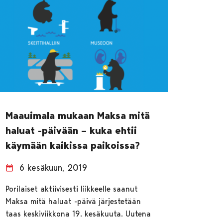
Maauimala mukaan Maksa mitä
haluat -päivään – kuka ehtii
käymään kaikissa paikoissa?
6 kesäkuun, 2019
Porilaiset aktiivisesti liikkeelle saanut
Maksa mitä haluat -päivä järjestetään
taas keskiviikkona 19. kesäkuuta. Uutena