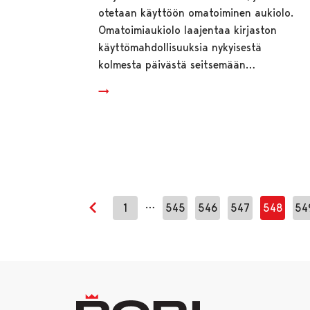
otetaan käyttöön omatoiminen aukiolo.
Omatoimiaukiolo laajentaa kirjaston
käyttömahdollisuuksia nykyisestä
kolmesta päivästä seitsemään…
…
1
545
546
547
548
54
Edellinen sivu