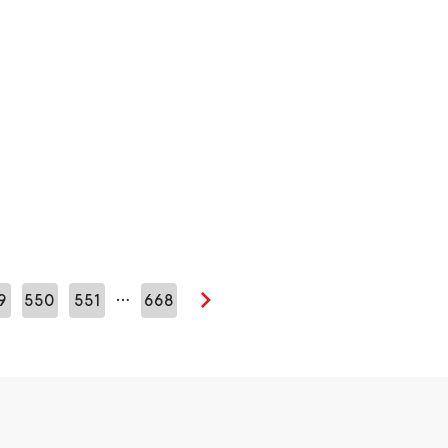
…
9
550
551
668
Seuraava sivu