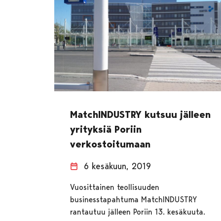
MatchINDUSTRY kutsuu jälleen
yrityksiä Poriin
verkostoitumaan
6 kesäkuun, 2019
Vuosittainen teollisuuden
businesstapahtuma MatchINDUSTRY
rantautuu jälleen Poriin 13. kesäkuuta.