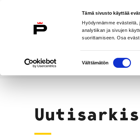
Siirry sisältöön
Tämä sivusto käyttää eväs
Suomeksi
Hyödynnämme evästeitä, jo
Etusivulle
analytiikan ja sivujen kä
suorittamiseen. Osa eväste
Asuminen ja
Kasvatu
ympäristö
koulu
Suostumuksen
Välttämätön
valinta
Uutiset
Etusivu
Uutisarkis