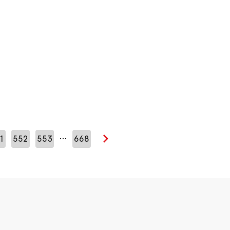
…
1
552
553
668
Seuraava sivu