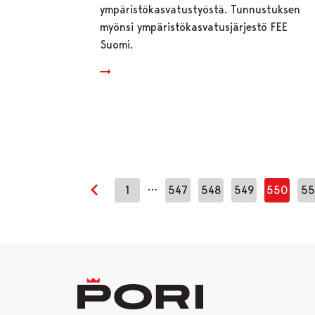
ympäristökasvatustyöstä. Tunnustuksen
myönsi ympäristökasvatusjärjestö FEE
Suomi.
…
1
547
548
549
550
55
Edellinen sivu