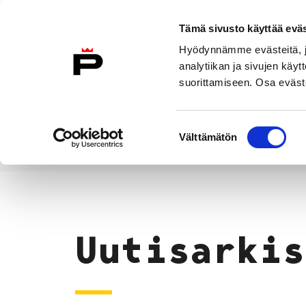
Siirry sisältöön
Tämä sivusto käyttää eväs
Suomeksi
Hyödynnämme evästeitä, jo
Etusivulle
analytiikan ja sivujen kä
suorittamiseen. Osa eväste
Asuminen ja
Kasvatu
ympäristö
koulu
Suostumuksen
Välttämätön
valinta
Uutiset
Etusivu
Uutisarkis