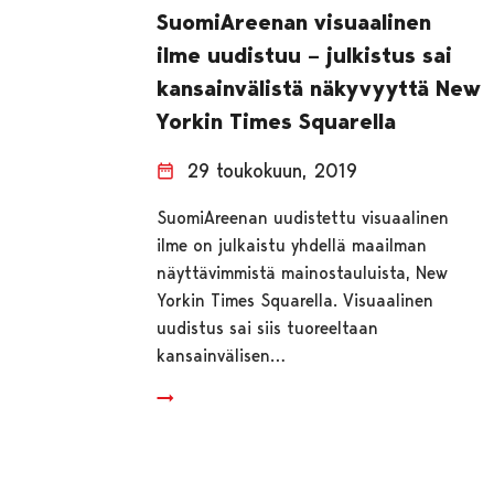
SuomiAreenan visuaalinen
ilme uudistuu – julkistus sai
kansainvälistä näkyvyyttä New
Yorkin Times Squarella
29 toukokuun, 2019
SuomiAreenan uudistettu visuaalinen
ilme on julkaistu yhdellä maailman
näyttävimmistä mainostauluista, New
Yorkin Times Squarella. Visuaalinen
uudistus sai siis tuoreeltaan
kansainvälisen…