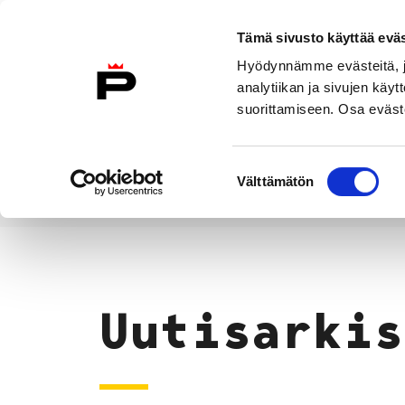
Siirry sisältöön
Tämä sivusto käyttää eväs
Suomeksi
Hyödynnämme evästeitä, jo
Etusivulle
analytiikan ja sivujen kä
suorittamiseen. Osa eväste
Asuminen ja
Kasvatu
ympäristö
koulu
Suostumuksen
Välttämätön
valinta
Uutiset
Etusivu
Uutisarkis