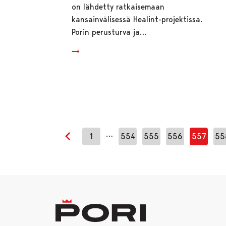
on lähdetty ratkaisemaan
kansainvälisessä Healint-projektissa.
Porin perusturva ja…
…
1
554
555
556
557
55
Edellinen sivu