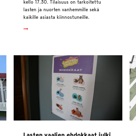
kello 17.30. Tilaisuus on tarkoitettu
lasten ja nuorten vanhemmille sekä
kaikille asiasta kiinnostuneille.
Lasten vaalien ehdokkaat julki