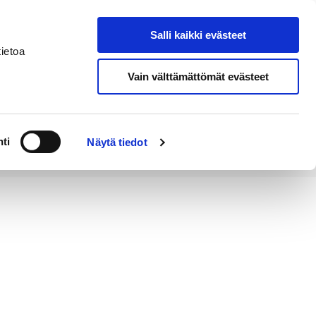
Salli kaikki evästeet
Tapahtumakalenteri
Hae sivustolta
ietoa
Vain välttämättömät evästeet
Työ ja
Kaupunki ja
rittäminen
hallinto
ti
Näytä tiedot