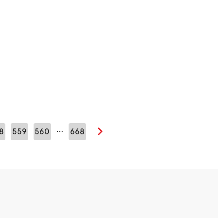
…
8
559
560
668
Seuraava sivu