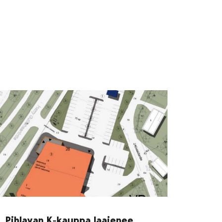
Pihlavan K-kauppa laajenee