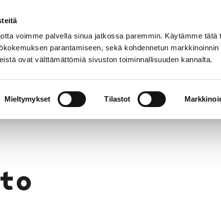
teitä
Puhelinluettelo
Anna palautetta
tta voimme palvella sinua jatkossa paremmin. Käytämme tätä t
yttökokemuksen parantamiseen, sekä kohdennetun markkinoinnin
istä ovat välttämättömiä sivuston toiminnallisuuden kannalta.
s ja
Vapaa-
Hyvinvointi
tus
aika
y
Mieltymykset
Tilastot
Markkinoin
to