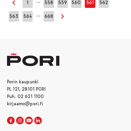
…
1
558
559
560
561
562
Edellinen sivu
…
563
564
668
Seuraava sivu
Porin kaupunki
PL 121, 28101 PORI
Puh. 02 621 1100
kirjaamo@pori.fi
Porin kaupunki Facebookissa
Avautuu uudessa välilehdessä
Porin kaupunki Instagramissa
Avautuu uudessa välilehdessä
Porin kaupunki Youtubessa
Avautuu uudessa välilehdessä
Porin kaupunki LinkedInissa
Avautuu uudessa välilehdessä