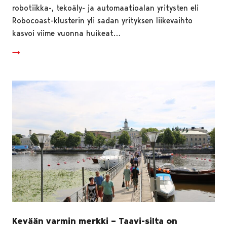
robotiikka-, tekoäly- ja automaatioalan yritysten eli
Robocoast-klusterin yli sadan yrityksen liikevaihto
kasvoi viime vuonna huikeat…
Kevään varmin merkki – Taavi-silta on