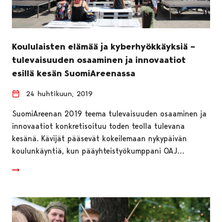
Koululaisten elämää ja kyberhyökkäyksiä –
tulevaisuuden osaaminen ja innovaatiot
esillä kesän SuomiAreenassa
24 huhtikuun, 2019
SuomiAreenan 2019 teema tulevaisuuden osaaminen ja
innovaatiot konkretisoituu toden teolla tulevana
kesänä. Kävijät pääsevät kokeilemaan nykypäivän
koulunkäyntiä, kun pääyhteistyökumppani OAJ…