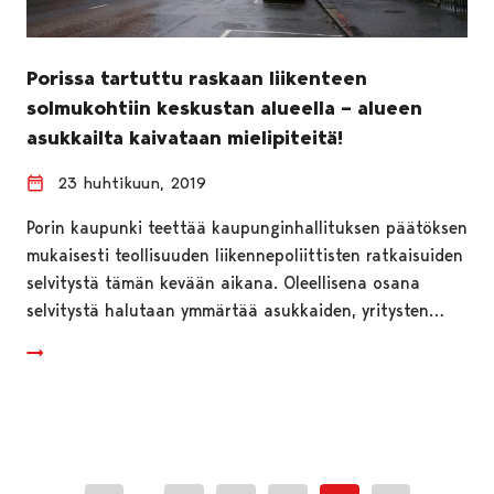
Porissa tartuttu raskaan liikenteen
solmukohtiin keskustan alueella – alueen
asukkailta kaivataan mielipiteitä!
23 huhtikuun, 2019
Porin kaupunki teettää kaupunginhallituksen päätöksen
mukaisesti teollisuuden liikennepoliittisten ratkaisuiden
selvitystä tämän kevään aikana. Oleellisena osana
selvitystä halutaan ymmärtää asukkaiden, yritysten…