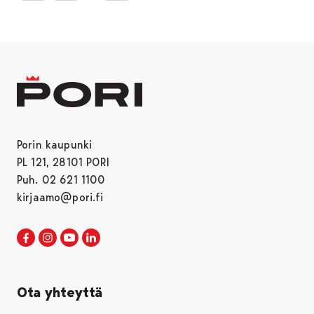
Porin kaupunki
PL 121, 28101 PORI
Puh. 02 621 1100
kirjaamo@pori.fi
Porin kaupunki Facebookissa
Avautuu uudessa välilehdessä
Porin kaupunki Instagramissa
Avautuu uudessa välilehdessä
Porin kaupunki Youtubessa
Avautuu uudessa välilehdessä
Porin kaupunki LinkedInissa
Avautuu uudessa välilehdessä
Ota yhteyttä