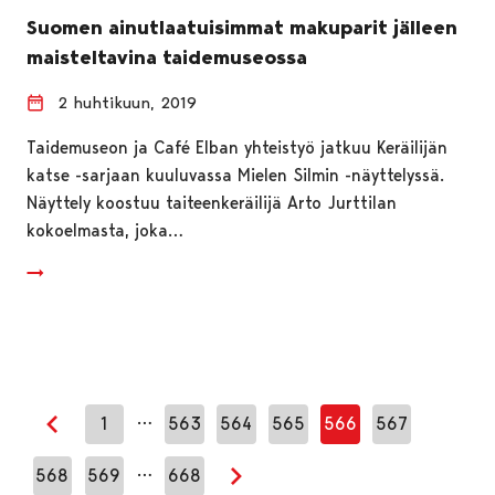
Suomen ainutlaatuisimmat makuparit jälleen
maisteltavina taidemuseossa
2 huhtikuun, 2019
Taidemuseon ja Café Elban yhteistyö jatkuu Keräilijän
katse -sarjaan kuuluvassa Mielen Silmin -näyttelyssä.
Näyttely koostuu taiteenkeräilijä Arto Jurttilan
kokoelmasta, joka…
…
1
563
564
565
566
567
Edellinen sivu
…
568
569
668
Seuraava sivu