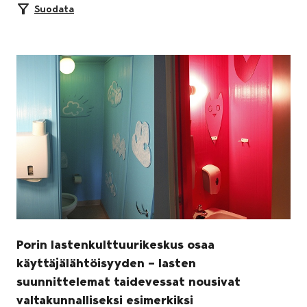
Suodata
Porin lastenkulttuurikeskus osaa
käyttäjälähtöisyyden – lasten
suunnittelemat taidevessat nousivat
valtakunnalliseksi esimerkiksi