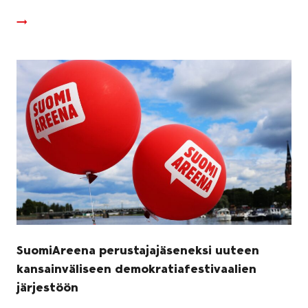
SuomiAreena perustajajäseneksi uuteen
kansainväliseen demokratiafestivaalien
järjestöön