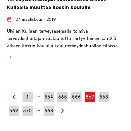
Kullaalla muuttaa Koskin koululle
27 maaliskuun, 2019
Ulvilan Kullaan terveysasemalla toimiva
terveydenhoitajan vastaanotto siirtyy toimimaan 2.5.
alkaen Koskin koululla kouluterveydenhuollon tiloissa.
…
1
564
565
566
567
568
Edellinen sivu
…
569
570
668
Seuraava sivu