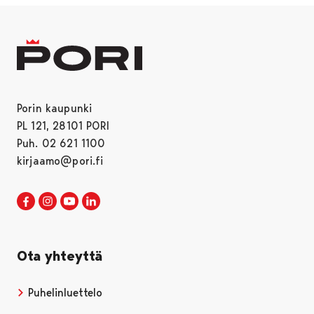
Porin kaupunki
PL 121, 28101 PORI
Puh. 02 621 1100
kirjaamo@pori.fi
Porin kaupunki Facebookissa
Avautuu uudessa välilehdessä
Porin kaupunki Instagramissa
Avautuu uudessa välilehdessä
Porin kaupunki Youtubessa
Avautuu uudessa välilehdessä
Porin kaupunki LinkedInissa
Avautuu uudessa välilehdessä
Ota yhteyttä
Puhelinluettelo