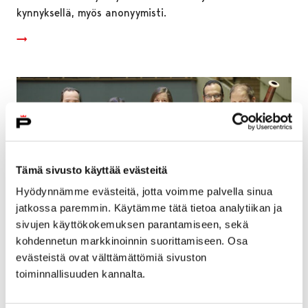
kynnyksellä, myös anonyymisti.
Tämä sivusto käyttää evästeitä
Hyödynnämme evästeitä, jotta voimme palvella sinua
jatkossa paremmin. Käytämme tätä tietoa analytiikan ja
sivujen käyttökokemuksen parantamiseen, sekä
kohdennetun markkinoinnin suorittamiseen. Osa
evästeistä ovat välttämättömiä sivuston
Lauantaiseen senioriviikon kamarikonserttiin
toiminnallisuuden kannalta.
on vapaa pääsy – Tour de France -konsertissa
ranskalaisia säveliä soittaa Pori Sinfoniettan