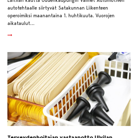
Laitilan kautta Uudenkaupungin Valmet Automotiven
autotehtaalle siirtyvät Satakunnan Liikenteen
operoimiksi maanantaina 1. huhtikuuta. Vuorojen
aikataulut…
Terveydenhoitajan vastaanotto Ulvilan