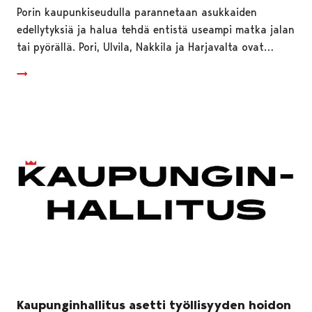
Porin kaupunkiseudulla parannetaan asukkaiden
edellytyksiä ja halua tehdä entistä useampi matka jalan
tai pyörällä. Pori, Ulvila, Nakkila ja Harjavalta ovat…
Kaupunginhallitus asetti työllisyyden hoidon