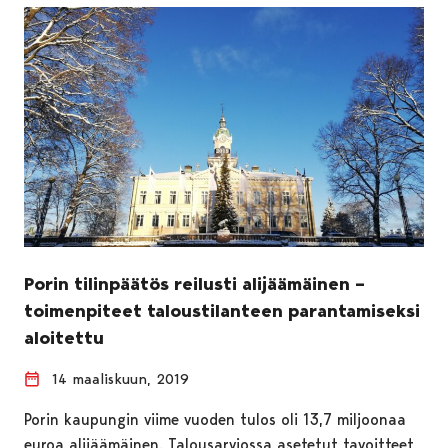
Porin tilinpäätös reilusti alijäämäinen –
toimenpiteet taloustilanteen parantamiseksi
aloitettu
14 maaliskuun, 2019
Porin kaupungin viime vuoden tulos oli 13,7 miljoonaa
euroa alijäämäinen. Talousarviossa asetetut tavoitteet