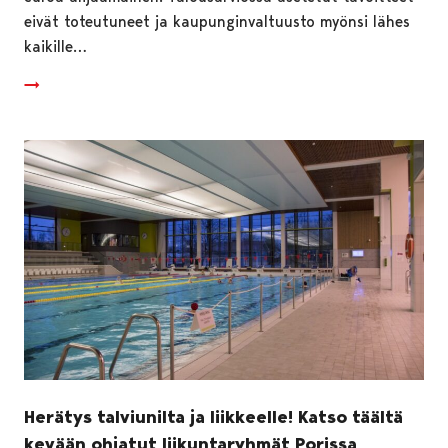
eivät toteutuneet ja kaupunginvaltuusto myönsi lähes
kaikille…
Herätys talviunilta ja liikkeelle! Katso täältä
kevään ohjatut liikuntaryhmät Porissa