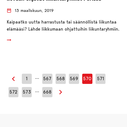
13 maaliskuun, 2019
Kaipaatko uutta harrastusta tai säännöllistä liikuntaa
elämääsi? Lähde liikkumaan ohjattuihin liikuntaryhmiin.
…
1
567
568
569
570
571
Edellinen sivu
…
572
573
668
Seuraava sivu