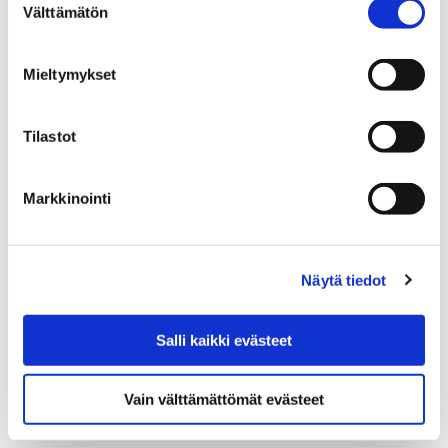
Välttämätön
valinta
15 maaliskuun, 2019
Perusturvan terveys- ja sairaalapalveluissa otettiin
Mieltymykset
onnistuneesti käyttöön Lifecare-potilastietojärjestelmä.
Tilastot
Markkinointi
Näytä tiedot
Salli kaikki evästeet
Vain välttämättömät evästeet