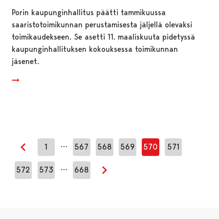
Porin kaupunginhallitus päätti tammikuussa
saaristotoimikunnan perustamisesta jäljellä olevaksi
toimikaudekseen. Se asetti 11. maaliskuuta pidetyssä
kaupunginhallituksen kokouksessa toimikunnan
jäsenet.
…
1
567
568
569
570
571
Edellinen sivu
…
572
573
668
Seuraava sivu