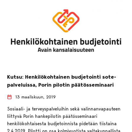
Kutsu: Henkilökohtainen budjetointi sote-
palveluissa, Porin pilotin päätösseminaari
13 maaliskuun, 2019
Sosiaali- ja terveyspalveluihin sekä valinnanvapauteen
liittyvä Porin hankepilotin päätösseminaari
henkilökohtaisesta budjetoinnista pidetään tiistaina
2.4.2019. Pilotti on osa kolmivuotista valtakunnallista