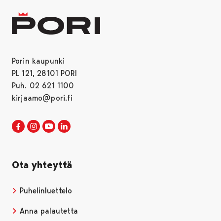
Porin kaupunki
PL 121, 28101 PORI
Puh. 02 621 1100
kirjaamo@pori.fi
Porin kaupunki Facebookissa
Avautuu uudessa välilehdessä
Porin kaupunki Instagramissa
Avautuu uudessa välilehdessä
Porin kaupunki Youtubessa
Avautuu uudessa välilehdessä
Porin kaupunki LinkedInissa
Avautuu uudessa välilehdessä
Ota yhteyttä
Puhelinluettelo
Anna palautetta