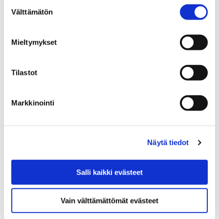
Suostumuksen
Uusi Satakirjastot-sovellus suosittelee käyttäjälle
Välttämätön
valinta
kiinnostavia kirjoja ja ehdottaa ajankohtaisia
tapahtumia. Älypuhelimeen ladattava
Mieltymykset
suosittelijasovellus tuo henkilökohtaiset
kirjastoapulaiset jokaisen satakuntalaisen käyttöön
Tilastot
ajasta…
Markkinointi
Näytä tiedot
Salli kaikki evästeet
Vain välttämättömät evästeet