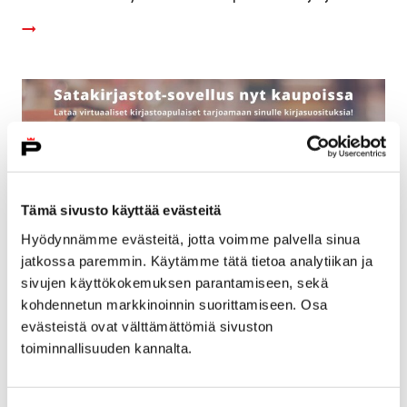
Tämä sivusto käyttää evästeitä
Hyödynnämme evästeitä, jotta voimme palvella sinua
jatkossa paremmin. Käytämme tätä tietoa analytiikan ja
sivujen käyttökokemuksen parantamiseen, sekä
kohdennetun markkinoinnin suorittamiseen. Osa
evästeistä ovat välttämättömiä sivuston
Satakirjastojen uusi mobiilisovellus vinkkaa
toiminnallisuuden kannalta.
kirjoja ja tapahtumia
15 maaliskuun, 2019