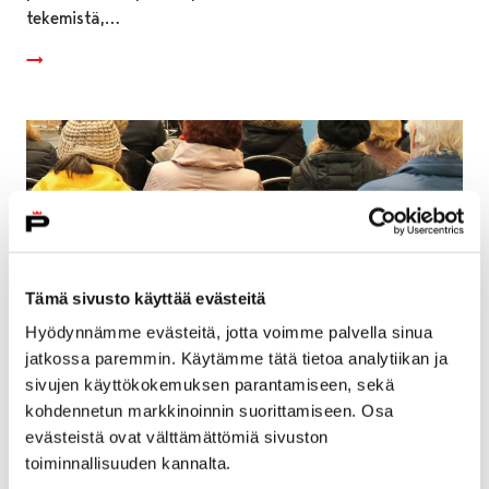
tekemistä,…
Tämä sivusto käyttää evästeitä
Hyödynnämme evästeitä, jotta voimme palvella sinua
jatkossa paremmin. Käytämme tätä tietoa analytiikan ja
sivujen käyttökokemuksen parantamiseen, sekä
kohdennetun markkinoinnin suorittamiseen. Osa
Porissa järjestetään kaikille avoimia
evästeistä ovat välttämättömiä sivuston
somevanhempainiltoja – tavoitteena lisätä
toiminnallisuuden kannalta.
vanhempien tietoisuutta sosiaalisen median