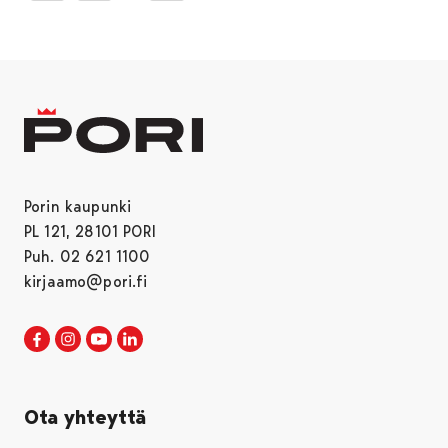
Porin kaupunki
PL 121, 28101 PORI
Puh. 02 621 1100
kirjaamo@pori.fi
Porin kaupunki Facebookissa
Avautuu uudessa välilehdessä
Porin kaupunki Instagramissa
Avautuu uudessa välilehdessä
Porin kaupunki Youtubessa
Avautuu uudessa välilehdessä
Porin kaupunki LinkedInissa
Avautuu uudessa välilehdessä
Ota yhteyttä