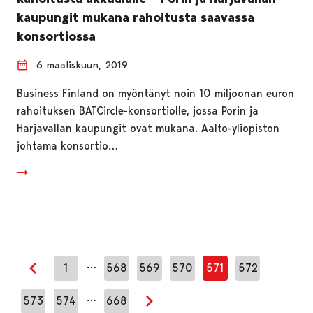
kaupungit mukana rahoitusta saavassa
konsortiossa
6 maaliskuun, 2019
Business Finland on myöntänyt noin 10 miljoonan euron
rahoituksen BATCircle-konsortiolle, jossa Porin ja
Harjavallan kaupungit ovat mukana. Aalto-yliopiston
johtama konsortio…
…
1
568
569
570
571
572
Edellinen sivu
…
573
574
668
Seuraava sivu