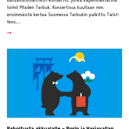
Kansallisromantikot-konsertin, jonka kapellimestarina
toimii Mladen Tarbuk. Konsertissa kuullaan mm.
ensimmäistä kertaa Suomessa Tarbukin palkittu Twist-
teos,…
Rahoitusta akkualalle – Porin ja Harjavallan