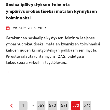
Sosiaalipäivystyksen toiminta
ympärivuorokautiseksi matalan kynnyksen
toiminnaksi
28 helmikuun, 2019
Satakunnan sosiaalipäivystyksen toiminta laajenee
ympärivuorokautiseksi matalan kynnyksen toiminnaksi
kahden uuden kriisityöntekijän palkkaamisen myötä.
Perusturvalautakunta myönsi 27.2. pidetyssä
kokouksessa virkoihin täyttöluvan…
…
1
569
570
571
572
573
Edellinen sivu