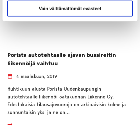
Vain välttämättömät evästeet
Porista autotehtaalle ajavan bussireitin
liikennöijä vaihtuu
4 maaliskuun, 2019
Huhtikuun alusta Porista Uudenkaupungin
autotehtaalle liikennöi Satakunnan Liikenne Oy.
Edestakaisia tilausajovuoroja on arkipäivisin kolme ja
sunnuntaisin yksi ja ne on…