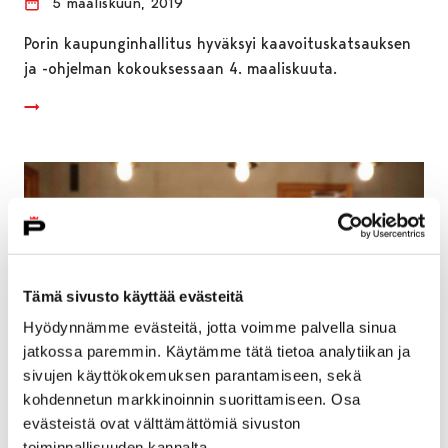
5 maaliskuun, 2019
Porin kaupunginhallitus hyväksyi kaavoituskatsauksen
ja -ohjelman kokouksessaan 4. maaliskuuta.
Tämä sivusto käyttää evästeitä
Hyödynnämme evästeitä, jotta voimme palvella sinua
jatkossa paremmin. Käytämme tätä tietoa analytiikan ja
sivujen käyttökokemuksen parantamiseen, sekä
kohdennetun markkinoinnin suorittamiseen. Osa
evästeistä ovat välttämättömiä sivuston
Kaupunginhallitus palautti
toiminnallisuuden kannalta.