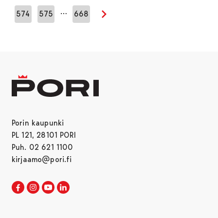
…
574
575
668
Seuraava sivu
Porin kaupunki
PL 121, 28101 PORI
Puh. 02 621 1100
kirjaamo@pori.fi
Porin kaupunki Facebookissa
Avautuu uudessa välilehdessä
Porin kaupunki Instagramissa
Avautuu uudessa välilehdessä
Porin kaupunki Youtubessa
Avautuu uudessa välilehdessä
Porin kaupunki LinkedInissa
Avautuu uudessa välilehdessä