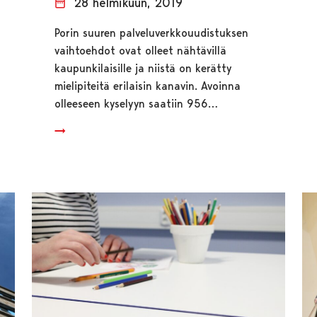
28 helmikuun, 2019
Porin suuren palveluverkkouudistuksen
vaihtoehdot ovat olleet nähtävillä
kaupunkilaisille ja niistä on kerätty
mielipiteitä erilaisin kanavin. Avoinna
olleeseen kyselyyn saatiin 956…