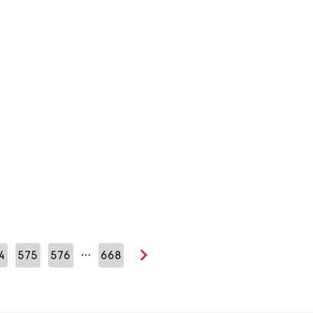
…
4
575
576
668
Seuraava sivu