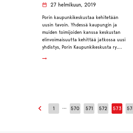
27 helmikuun, 2019
Porin kaupunkikeskustaa kehitetään
uusin tavoin. Yhdessä kaupungin ja
muiden toimijoiden kanssa keskustan
elinvoimaisuutta kehittää jatkossa uusi
yhdistys, Porin Kaupunkikeskusta ry.…
…
1
570
571
572
573
57
Edellinen sivu