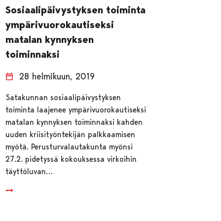
Sosiaalipäivystyksen toiminta
ympärivuorokautiseksi
matalan kynnyksen
toiminnaksi
28 helmikuun, 2019
Satakunnan sosiaalipäivystyksen
toiminta laajenee ympärivuorokautiseksi
matalan kynnyksen toiminnaksi kahden
uuden kriisityöntekijän palkkaamisen
myötä. Perusturvalautakunta myönsi
27.2. pidetyssä kokouksessa virkoihin
täyttöluvan…