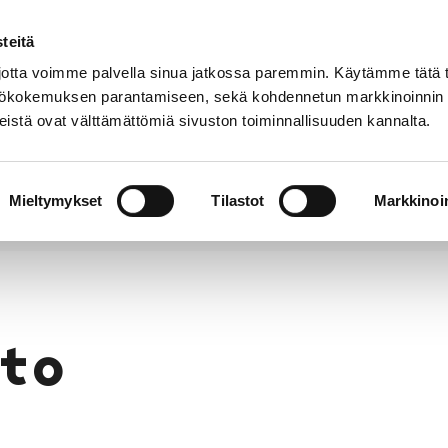
teitä
Puhelinluettelo
Anna palautetta
tta voimme palvella sinua jatkossa paremmin. Käytämme tätä t
yttökokemuksen parantamiseen, sekä kohdennetun markkinoinnin
istä ovat välttämättömiä sivuston toiminnallisuuden kannalta.
s ja
Vapaa-
Hyvinvointi
tus
aika
y
Mieltymykset
Tilastot
Markkinoin
to