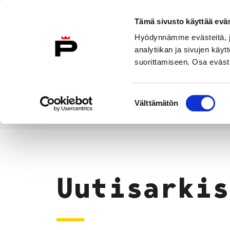
Siirry sisältöön
Tämä sivusto käyttää eväs
Suomeksi
Hyödynnämme evästeitä, jo
Etusivulle
analytiikan ja sivujen kä
suorittamiseen. Osa eväste
Asuminen ja
Kasvatu
ympäristö
koulu
Suostumuksen
Välttämätön
valinta
Uutiset
Etusivu
Uutisarkis