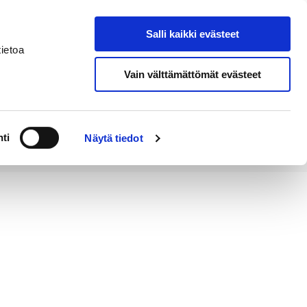
Salli kaikki evästeet
Tapahtumakalenteri
Hae sivustolta
ietoa
Vain välttämättömät evästeet
Työ ja
Kaupunki ja
rittäminen
hallinto
ti
Näytä tiedot