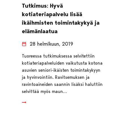
Tutkimus: Hyvä
kotiateriapalvelu lisää
ikäihmisten toimintakykyä ja
elämänlaatua
28 helmikuun, 2019
Tuoreessa tutkimuksessa selvitettiin
kotiateriapalveluiden vaikutusta kotona
asuvien seniori-ikäisten toimintakykyyn
ja hyvinvointiin. Ravitsemuksen ja
ravintoaineiden saannin lisäksi haluttiin
selvittää myös maun…