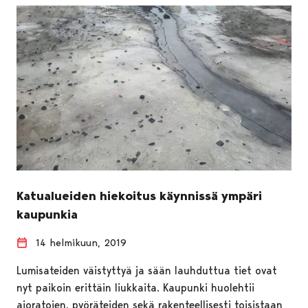
Katualueiden hiekoitus käynnissä ympäri
kaupunkia
14 helmikuun, 2019
Lumisateiden väistyttyä ja sään lauhduttua tiet ovat
nyt paikoin erittäin liukkaita. Kaupunki huolehtii
ajoratojen, pyöräteiden sekä rakenteellisesti toisistaan