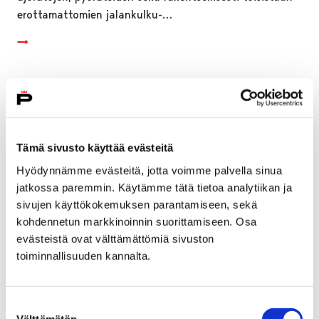
erottamattomien jalankulku-…
Tämä sivusto käyttää evästeitä
Hyödynnämme evästeitä, jotta voimme palvella sinua
jatkossa paremmin. Käytämme tätä tietoa analytiikan ja
sivujen käyttökokemuksen parantamiseen, sekä
kohdennetun markkinoinnin suorittamiseen. Osa
evästeistä ovat välttämättömiä sivuston
toiminnallisuuden kannalta.
Vauvojen värikylpy -kevätkausi valoisasti
käyntiin - vielä ehtii mukaan!
Suostumuksen
Välttämätön