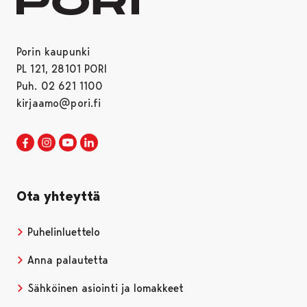
Porin kaupunki
PL 121, 28101 PORI
Puh. 02 621 1100
kirjaamo@pori.fi
Porin kaupunki Facebookissa
Avautuu uudessa välilehdessä
Porin kaupunki Instagramissa
Avautuu uudessa välilehdessä
Porin kaupunki Youtubessa
Avautuu uudessa välilehdessä
Porin kaupunki LinkedInissa
Avautuu uudessa välilehdessä
Ota yhteyttä
Puhelinluettelo
Anna palautetta
Sähköinen asiointi ja lomakkeet