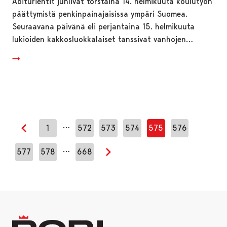
Abiturientit juhlivat torstaina 14. helmikuuta koulutyön
päättymistä penkinpainajaisissa ympäri Suomea.
Seuraavana päivänä eli perjantaina 15. helmikuuta
lukioiden kakkosluokkalaiset tanssivat vanhojen…
…
1
572
573
574
575
576
Edellinen sivu
…
577
578
668
Seuraava sivu