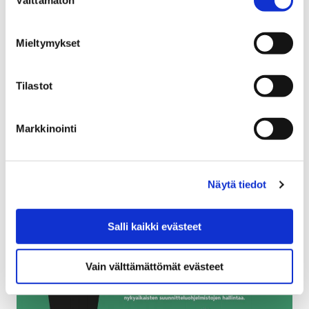
valinta
14 helmikuun, 2019
Porin lastenkulttuurikeskuksen suositut Vauvojen
Mieltymykset
värikylpy -työpajat Porin taidemuseossa ovat
käynnistyneet valotaiteen teemalla. Viikoittaisen
Tilastot
harrastuksen on aloittanut jo monen monta
satakuntalaisperhettä.…
Markkinointi
Näytä tiedot
Salli kaikki evästeet
Vain välttämättömät evästeet