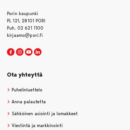
Porin kaupunki
PL 121, 28101 PORI
Puh. 02 621 1100
kirjaamo@pori.fi
Porin kaupunki Facebookissa
Avautuu uudessa välilehdessä
Porin kaupunki Instagramissa
Avautuu uudessa välilehdessä
Porin kaupunki Youtubessa
Avautuu uudessa välilehdessä
Porin kaupunki LinkedInissa
Avautuu uudessa välilehdessä
Ota yhteyttä
Puhelinluettelo
Anna palautetta
Sähköinen asiointi ja lomakkeet
Viestintä ja markkinointi