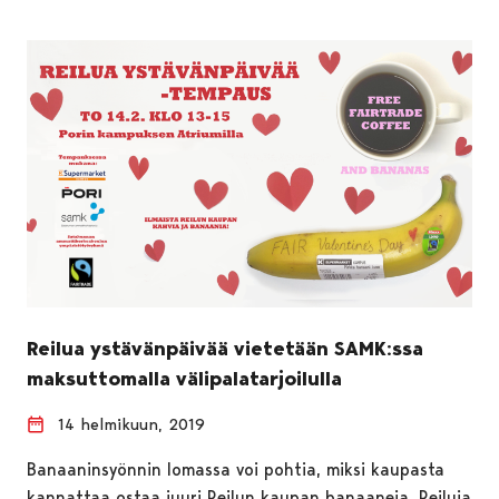
Reilua ystävänpäivää vietetään SAMK:ssa
maksuttomalla välipalatarjoilulla
14 helmikuun, 2019
Banaaninsyönnin lomassa voi pohtia, miksi kaupasta
kannattaa ostaa juuri Reilun kaupan banaaneja. Reiluja