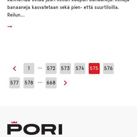
banaaneja kasvatetaan sekä pien- että suurtiloilla.
Reilun…
…
1
572
573
574
575
576
Edellinen sivu
…
577
578
668
Seuraava sivu