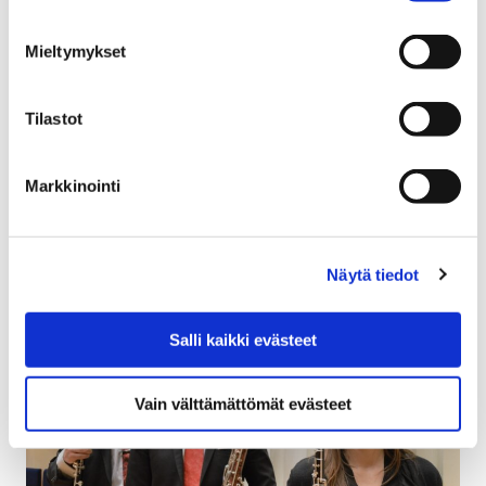
onnekasta saa rahan
Mieltymykset
15 helmikuun, 2019
Porin kaupunki jakaa sadalle nuorelle kesätyösetelin
Tilastot
työllistymistä tukemaan. Seteliä haki 500 innokasta
nuorta, joiden keskuudesta arvottiin 100 setelin
Markkinointi
saavaa.
Näytä tiedot
Salli kaikki evästeet
Vain välttämättömät evästeet