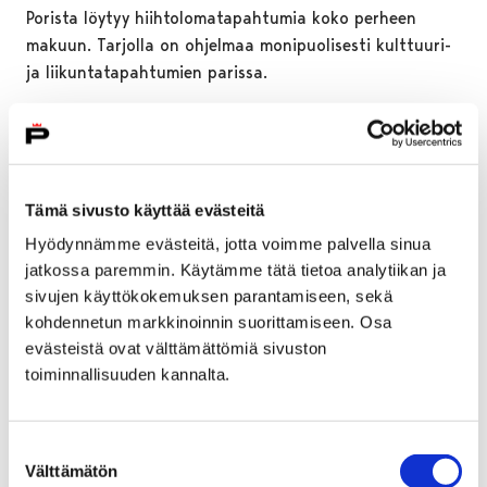
Porista löytyy hiihtolomatapahtumia koko perheen
makuun. Tarjolla on ohjelmaa monipuolisesti kulttuuri-
ja liikuntatapahtumien parissa.
Tämä sivusto käyttää evästeitä
Hyödynnämme evästeitä, jotta voimme palvella sinua
jatkossa paremmin. Käytämme tätä tietoa analytiikan ja
sivujen käyttökokemuksen parantamiseen, sekä
kohdennetun markkinoinnin suorittamiseen. Osa
evästeistä ovat välttämättömiä sivuston
toiminnallisuuden kannalta.
Suostumuksen
Välttämätön
Kesätyöseteliä haki 500 nuorta – sata
valinta