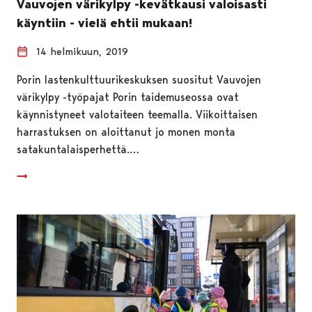
Vauvojen värikylpy -kevätkausi valoisasti
käyntiin - vielä ehtii mukaan!
14 helmikuun, 2019
Porin lastenkulttuurikeskuksen suositut Vauvojen
värikylpy -työpajat Porin taidemuseossa ovat
käynnistyneet valotaiteen teemalla. Viikoittaisen
harrastuksen on aloittanut jo monen monta
satakuntalaisperhettä.…