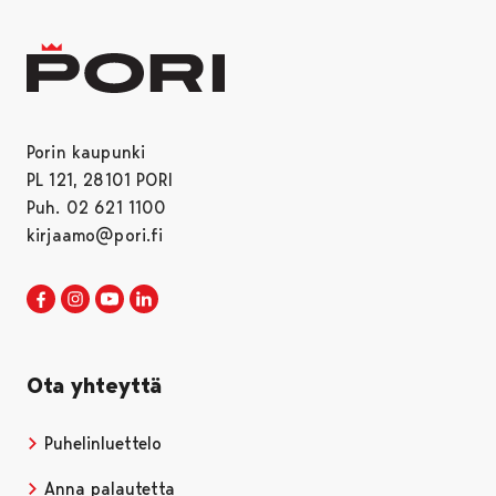
Porin kaupunki
PL 121, 28101 PORI
Puh. 02 621 1100
kirjaamo@pori.fi
Porin kaupunki Facebookissa
Avautuu uudessa välilehdessä
Porin kaupunki Instagramissa
Avautuu uudessa välilehdessä
Porin kaupunki Youtubessa
Avautuu uudessa välilehdessä
Porin kaupunki LinkedInissa
Avautuu uudessa välilehdessä
Ota yhteyttä
Puhelinluettelo
Anna palautetta