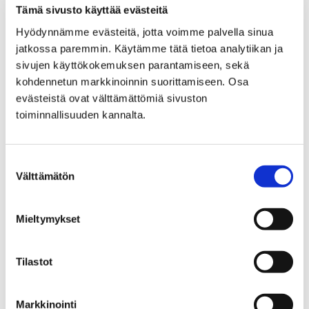
lukiodiplomitöitä.
Tämä sivusto käyttää evästeitä
Hyödynnämme evästeitä, jotta voimme palvella sinua
jatkossa paremmin. Käytämme tätä tietoa analytiikan ja
sivujen käyttökokemuksen parantamiseen, sekä
kohdennetun markkinoinnin suorittamiseen. Osa
evästeistä ovat välttämättömiä sivuston
toiminnallisuuden kannalta.
Suostumuksen
Välttämätön
valinta
Mieltymykset
Porin kaupungin viime vuoden ostolaskut
Tilastot
ovat nyt kaikkien nähtävillä verkossa
Markkinointi
13 helmikuun, 2019