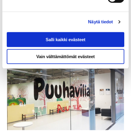
Porin kaupunki on julkaissut toimialojensa ja
liikelaitosten tavaroiden ja palvelujen viime vuoden
Näytä tiedot
ostolaskutiedot verkossa. Tiedot on julkaistu avoimena
datana ja…
Salli kaikki evästeet
Vain välttämättömät evästeet