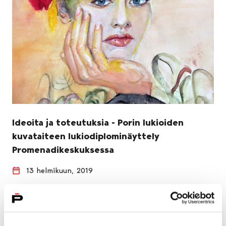
Ideoita ja toteutuksia - Porin lukioiden
kuvataiteen lukiodiplominäyttely
Promenadikeskuksessa
13 helmikuun, 2019
Promenadikeskuksen aulan Ideoita ja toteutuksia -
näyttelyssä on esillä PSYL:n ja Lyseon lukioiden
kuvataiteen lukiodiplomikurssilla suoritettuja