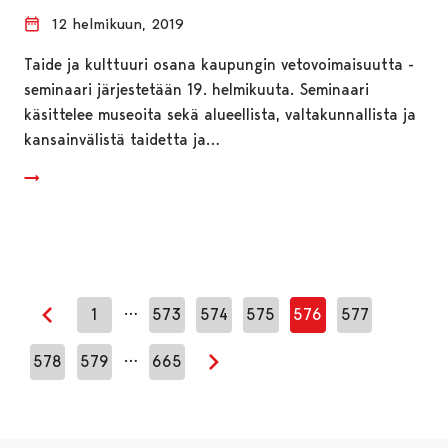
12 helmikuun, 2019
Taide ja kulttuuri osana kaupungin vetovoimaisuutta -
seminaari järjestetään 19. helmikuuta. Seminaari
käsittelee museoita sekä alueellista, valtakunnallista ja
kansainvälistä taidetta ja…
…
1
573
574
575
576
577
Edellinen sivu
…
578
579
665
Seuraava sivu