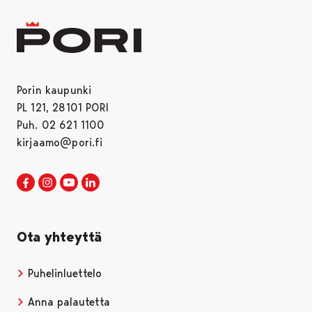
Porin kaupunki
PL 121, 28101 PORI
Puh. 02 621 1100
kirjaamo@pori.fi
Porin kaupunki Facebookissa
Avautuu uudessa välilehdessä
Porin kaupunki Instagramissa
Avautuu uudessa välilehdessä
Porin kaupunki Youtubessa
Avautuu uudessa välilehdessä
Porin kaupunki LinkedInissa
Avautuu uudessa välilehdessä
Ota yhteyttä
Puhelinluettelo
Anna palautetta