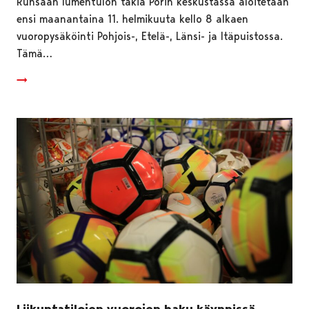
Runsaan lumentulon takia Porin keskustassa aloitetaan
ensi maanantaina 11. helmikuuta kello 8 alkaen
vuoropysäköinti Pohjois-, Etelä-, Länsi- ja Itäpuistossa.
Tämä…
Liikuntatilojen vuorojen haku käynnissä