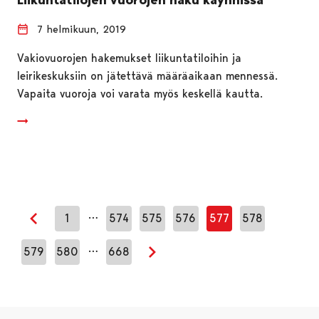
7 helmikuun, 2019
Vakiovuorojen hakemukset liikuntatiloihin ja
leirikeskuksiin on jätettävä määräaikaan mennessä.
Vapaita vuoroja voi varata myös keskellä kautta.
…
1
574
575
576
577
578
Edellinen sivu
…
579
580
668
Seuraava sivu