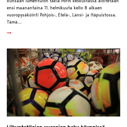
Runsaan lumentulon takia Porin keskustassa aloitetaan
ensi maanantaina 11. helmikuuta kello 8 alkaen
vuoropysäköinti Pohjois-, Etelä-, Länsi- ja Itäpuistossa.
Tämä…
Liikuntatilojen vuorojen haku käynnissä