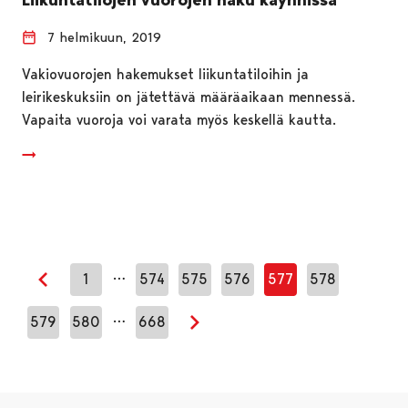
7 helmikuun, 2019
Vakiovuorojen hakemukset liikuntatiloihin ja
leirikeskuksiin on jätettävä määräaikaan mennessä.
Vapaita vuoroja voi varata myös keskellä kautta.
…
1
574
575
576
577
578
Edellinen sivu
…
579
580
668
Seuraava sivu