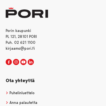
Porin kaupunki
PL 121, 28101 PORI
Puh. 02 621 1100
kirjaamo@pori.fi
Porin kaupunki Facebookissa
Avautuu uudessa välilehdessä
Porin kaupunki Instagramissa
Avautuu uudessa välilehdessä
Porin kaupunki Youtubessa
Avautuu uudessa välilehdessä
Porin kaupunki LinkedInissa
Avautuu uudessa välilehdessä
Ota yhteyttä
Puhelinluettelo
Anna palautetta