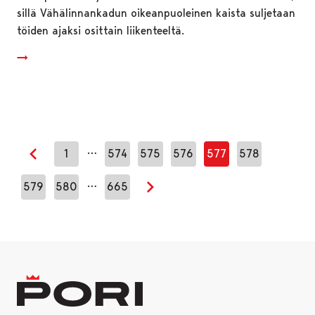
sillä Vähälinnankadun oikeanpuoleinen kaista suljetaan
töiden ajaksi osittain liikenteeltä.
…
1
574
575
576
577
578
Edellinen sivu
…
579
580
665
Seuraava sivu