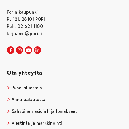
Porin kaupunki
PL 121, 28101 PORI
Puh. 02 621 1100
kirjaamo@pori.fi
Porin kaupunki Facebookissa
Avautuu uudessa välilehdessä
Porin kaupunki Instagramissa
Avautuu uudessa välilehdessä
Porin kaupunki Youtubessa
Avautuu uudessa välilehdessä
Porin kaupunki LinkedInissa
Avautuu uudessa välilehdessä
Ota yhteyttä
Puhelinluettelo
Anna palautetta
Sähköinen asiointi ja lomakkeet
Viestintä ja markkinointi