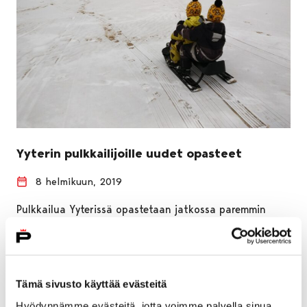
Yyterin pulkkailijoille uudet opasteet
8 helmikuun, 2019
Pulkkailua Yyterissä opastetaan jatkossa paremmin
Keisarinpankille ja uudelle tapahtuma-alueelle.
Mahtavia pulkkamäkiä Yyterissä riittää jatkossakin niin
hurjapäille kuin pienemmillekin pulkkailijoille.
Tämä sivusto käyttää evästeitä
Hyödynnämme evästeitä, jotta voimme palvella sinua