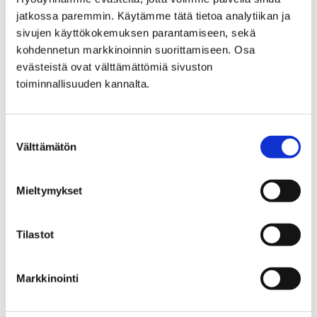
jatkossa paremmin. Käytämme tätä tietoa analytiikan ja
sivujen käyttökokemuksen parantamiseen, sekä
kohdennetun markkinoinnin suorittamiseen. Osa
evästeistä ovat välttämättömiä sivuston
toiminnallisuuden kannalta.
Suostumuksen
Välttämätön
valinta
Mieltymykset
Seuraavalta hallitukselta odotetaan
kumppanuuteen perustuvaa
Tilastot
kaupunkipolitiikkaa
Markkinointi
8 helmikuun, 2019
Suomen 21 suurinta kaupunkia, Pori mukaan lukien,