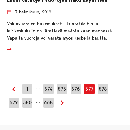
7 helmikuun, 2019
Vakiovuorojen hakemukset liikuntatiloihin ja
leirikeskuksiin on jätettävä määräaikaan mennessä.
Vapaita vuoroja voi varata myös keskellä kautta.
…
1
574
575
576
577
578
Edellinen sivu
…
579
580
668
Seuraava sivu