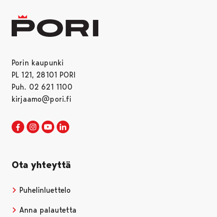
Porin kaupunki
PL 121, 28101 PORI
Puh. 02 621 1100
kirjaamo@pori.fi
Porin kaupunki Facebookissa
Avautuu uudessa välilehdessä
Porin kaupunki Instagramissa
Avautuu uudessa välilehdessä
Porin kaupunki Youtubessa
Avautuu uudessa välilehdessä
Porin kaupunki LinkedInissa
Avautuu uudessa välilehdessä
Ota yhteyttä
Puhelinluettelo
Anna palautetta