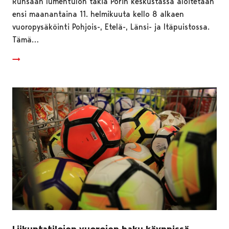
Runsaan lumentulon takia Porin keskustassa aloitetaan
ensi maanantaina 11. helmikuuta kello 8 alkaen
vuoropysäköinti Pohjois-, Etelä-, Länsi- ja Itäpuistossa.
Tämä…
Liikuntatilojen vuorojen haku käynnissä