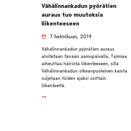
Vähälinnankadun pyörätien
auraus tuo muutoksia
liikenteeseen
7 helmikuun, 2019
Vähälinnankadun pyörätien auraus
aloitetaan tänään aamupäivällä. Työmaa
aiheuttaa häiriötä liikenteeseen, sillä
Vähälinnankadun oikeanpuoleinen kaista
suljetaan töiden ajaksi osittain
liikenteeltä.