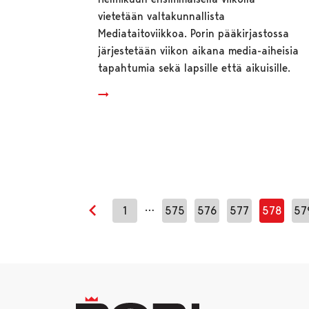
vietetään valtakunnallista
Mediataitoviikkoa. Porin pääkirjastossa
järjestetään viikon aikana media-aiheisia
tapahtumia sekä lapsille että aikuisille.
…
1
575
576
577
578
57
Edellinen sivu