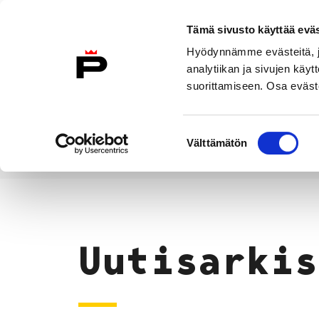
Siirry sisältöön
Tämä sivusto käyttää eväs
Suomeksi
Hyödynnämme evästeitä, jo
Etusivulle
analytiikan ja sivujen kä
suorittamiseen. Osa eväste
Asuminen ja
Kasvatu
ympäristö
koulu
Suostumuksen
Välttämätön
valinta
Uutiset
Etusivu
Uutisarkis