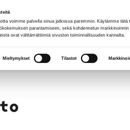
teitä
Puhelinluettelo
Anna palautetta
tta voimme palvella sinua jatkossa paremmin. Käytämme tätä t
yttökokemuksen parantamiseen, sekä kohdennetun markkinoinnin
istä ovat välttämättömiä sivuston toiminnallisuuden kannalta.
s ja
Vapaa-
Hyvinvointi
tus
aika
y
Mieltymykset
Tilastot
Markkinoin
to