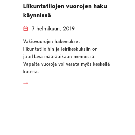
Liikuntatilojen vuorojen haku
käynnissä
7 helmikuun, 2019
Vakiovuorojen hakemukset
liikuntatiloihin ja leirikeskuksiin on
jätettävä määräaikaan mennessä.
Vapaita vuoroja voi varata myös keskellä
kautta.