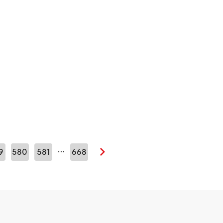
…
9
580
581
668
Seuraava sivu