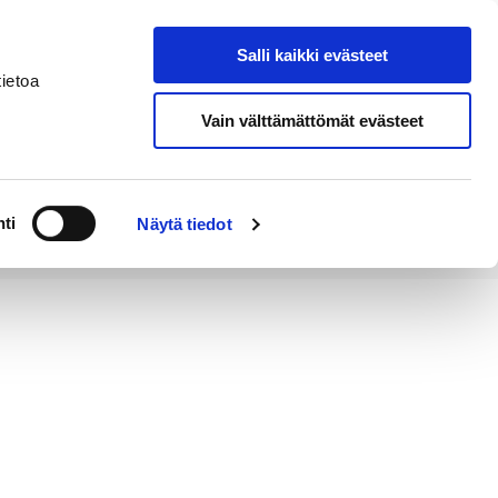
Salli kaikki evästeet
Tapahtumakalenteri
Hae sivustolta
ietoa
Vain välttämättömät evästeet
Työ ja
Kaupunki ja
rittäminen
hallinto
ti
Näytä tiedot