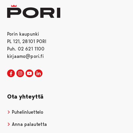
Porin kaupunki
PL 121, 28101 PORI
Puh. 02 621 1100
kirjaamo@pori.fi
Porin kaupunki Facebookissa
Avautuu uudessa välilehdessä
Porin kaupunki Instagramissa
Avautuu uudessa välilehdessä
Porin kaupunki Youtubessa
Avautuu uudessa välilehdessä
Porin kaupunki LinkedInissa
Avautuu uudessa välilehdessä
Ota yhteyttä
Puhelinluettelo
Anna palautetta