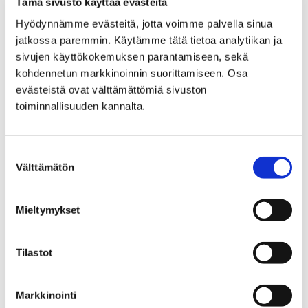
Tämä sivusto käyttää evästeitä
Hyödynnämme evästeitä, jotta voimme palvella sinua
jatkossa paremmin. Käytämme tätä tietoa analytiikan ja
sivujen käyttökokemuksen parantamiseen, sekä
kohdennetun markkinoinnin suorittamiseen. Osa
evästeistä ovat välttämättömiä sivuston
toiminnallisuuden kannalta.
Suostumuksen
Välttämätön
valinta
Mieltymykset
Teljän ja Liinaharjan kaupunginosiin
kaavamuutoksia
Tilastot
6 helmikuun, 2019
Markkinointi
Asemakaavojen osallistumis- ja arviointisuunnitelmat