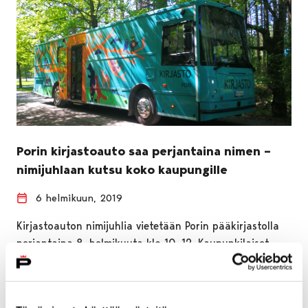
Porin kirjastoauto saa perjantaina nimen –
nimijuhlaan kutsu koko kaupungille
6 helmikuun, 2019
Kirjastoauton nimijuhlia vietetään Porin pääkirjastolla
perjantaina 8. helmikuuta klo 10–12. Kaupunkilaiset
ovat tervetulleita juhlistamaan kirjastoauton nimen
julkaisua pääkirjaston eteen.