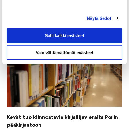
sekä kaavaluonnokset ovat samanaikaisesti nähtävillä
7.-20. helmikuuta.
Näytä tiedot
Salli kaikki evästeet
Vain välttämättömät evästeet
Kevät tuo kiinnostavia kirjailijavieraita Porin
pääkirjastoon