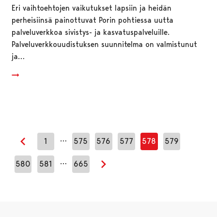
Eri vaihtoehtojen vaikutukset lapsiin ja heidän
perheisiinsä painottuvat Porin pohtiessa uutta
palveluverkkoa sivistys- ja kasvatuspalveluille.
Palveluverkkouudistuksen suunnitelma on valmistunut
ja…
…
1
575
576
577
578
579
Edellinen sivu
…
580
581
665
Seuraava sivu