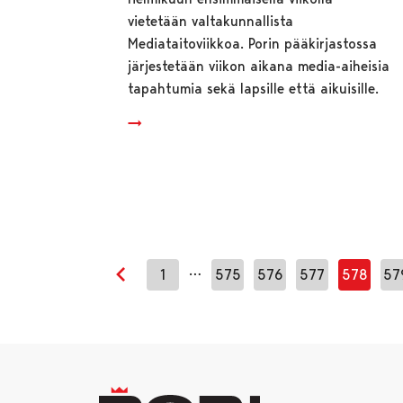
vietetään valtakunnallista
Mediataitoviikkoa. Porin pääkirjastossa
järjestetään viikon aikana media-aiheisia
tapahtumia sekä lapsille että aikuisille.
…
1
575
576
577
578
57
Edellinen sivu