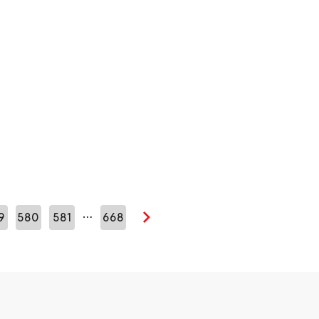
…
9
580
581
668
Seuraava sivu