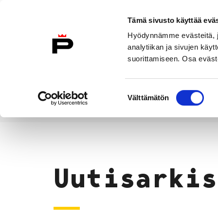
Siirry sisältöön
Tämä sivusto käyttää eväs
Suomeksi
Hyödynnämme evästeitä, jo
Etusivulle
analytiikan ja sivujen kä
suorittamiseen. Osa eväste
Asuminen ja
Kasvatu
ympäristö
koulu
Suostumuksen
Välttämätön
valinta
Uutiset
Etusivu
Uutisarkis