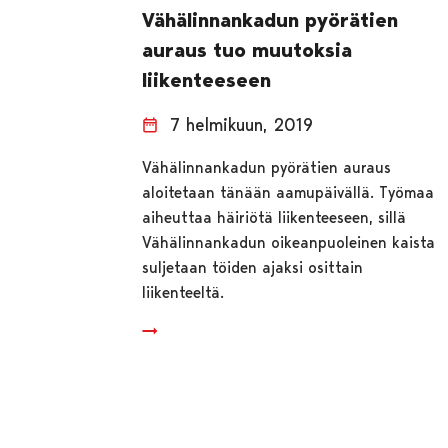
Vähälinnankadun pyörätien
auraus tuo muutoksia
liikenteeseen
7 helmikuun, 2019
Vähälinnankadun pyörätien auraus
aloitetaan tänään aamupäivällä. Työmaa
aiheuttaa häiriötä liikenteeseen, sillä
Vähälinnankadun oikeanpuoleinen kaista
suljetaan töiden ajaksi osittain
liikenteeltä.