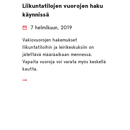
Liikuntatilojen vuorojen haku
käynnissä
7 helmikuun, 2019
Vakiovuorojen hakemukset
liikuntatiloihin ja leirikeskuksiin on
jätettävä määräaikaan mennessä.
Vapaita vuoroja voi varata myös keskellä
kautta.