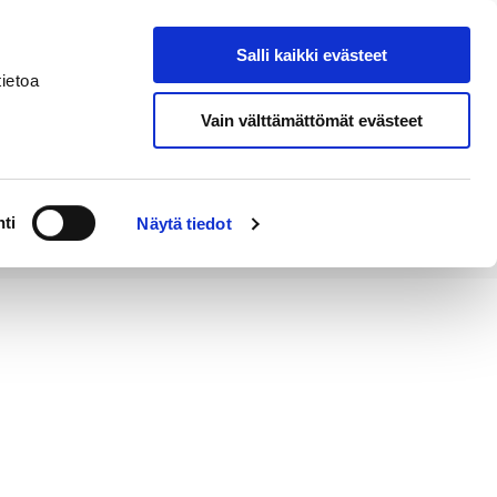
Salli kaikki evästeet
Tapahtumakalenteri
Hae sivustolta
ietoa
Vain välttämättömät evästeet
Työ ja
Kaupunki ja
rittäminen
hallinto
ti
Näytä tiedot