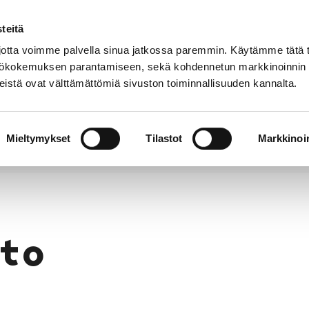
teitä
Puhelinluettelo
Anna palautetta
tta voimme palvella sinua jatkossa paremmin. Käytämme tätä t
yttökokemuksen parantamiseen, sekä kohdennetun markkinoinnin
istä ovat välttämättömiä sivuston toiminnallisuuden kannalta.
s ja
Vapaa-
Hyvinvointi
tus
aika
y
Mieltymykset
Tilastot
Markkinoin
to