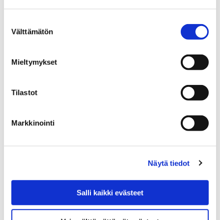
kaavamuutoksia
Suostumuksen
6 helmikuun, 2019
Välttämätön
valinta
Asemakaavojen osallistumis- ja arviointisuunnitelmat
sekä kaavaluonnokset ovat samanaikaisesti nähtävillä
Mieltymykset
7.-20. helmikuuta.
Tilastot
Markkinointi
Näytä tiedot
Salli kaikki evästeet