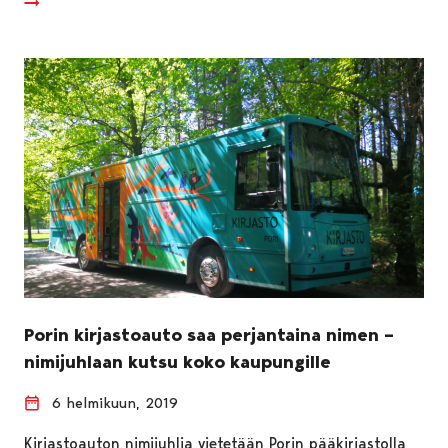
Porin kirjastoauto saa perjantaina nimen –
nimijuhlaan kutsu koko kaupungille
6 helmikuun, 2019
Kirjastoauton nimijuhlia vietetään Porin pääkirjastolla