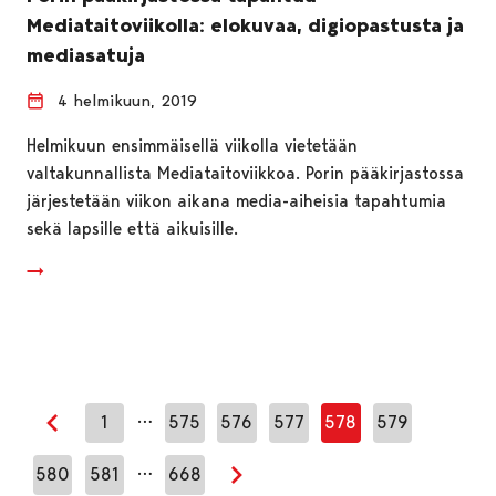
Mediataitoviikolla: elokuvaa, digiopastusta ja
mediasatuja
4 helmikuun, 2019
Helmikuun ensimmäisellä viikolla vietetään
valtakunnallista Mediataitoviikkoa. Porin pääkirjastossa
järjestetään viikon aikana media-aiheisia tapahtumia
sekä lapsille että aikuisille.
…
1
575
576
577
578
579
Edellinen sivu
…
580
581
668
Seuraava sivu