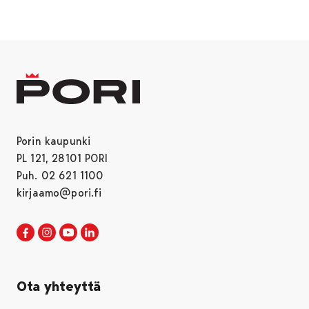
Porin kaupunki
PL 121, 28101 PORI
Puh. 02 621 1100
kirjaamo@pori.fi
Porin kaupunki Facebookissa
Avautuu uudessa välilehdessä
Porin kaupunki Instagramissa
Avautuu uudessa välilehdessä
Porin kaupunki Youtubessa
Avautuu uudessa välilehdessä
Porin kaupunki LinkedInissa
Avautuu uudessa välilehdessä
Ota yhteyttä