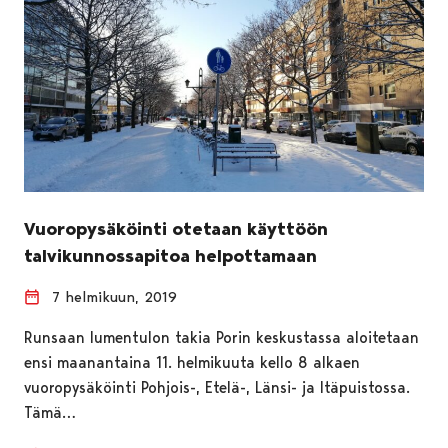
Vuoropysäköinti otetaan käyttöön
talvikunnossapitoa helpottamaan
7 helmikuun, 2019
Runsaan lumentulon takia Porin keskustassa aloitetaan
ensi maanantaina 11. helmikuuta kello 8 alkaen
vuoropysäköinti Pohjois-, Etelä-, Länsi- ja Itäpuistossa.
Tämä…