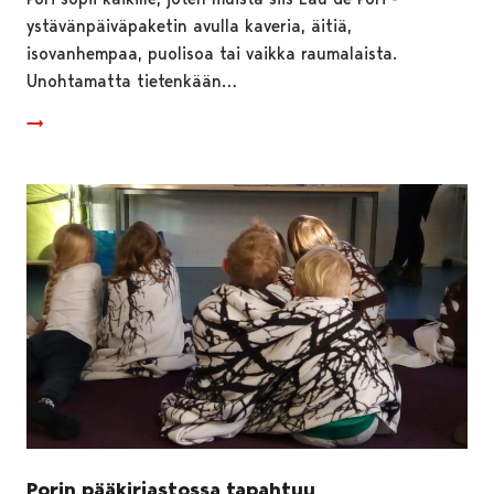
ystävänpäiväpaketin avulla kaveria, äitiä,
isovanhempaa, puolisoa tai vaikka raumalaista.
Unohtamatta tietenkään…
Porin pääkirjastossa tapahtuu