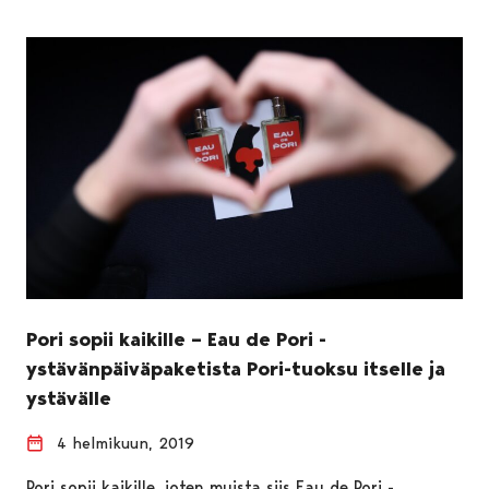
Pori sopii kaikille – Eau de Pori -
ystävänpäiväpaketista Pori-tuoksu itselle ja
ystävälle
4 helmikuun, 2019
Pori sopii kaikille, joten muista siis Eau de Pori -