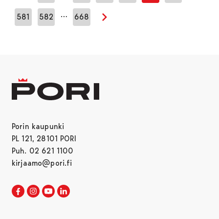
Edellinen sivu
…
581
582
668
Seuraava sivu
Porin kaupunki
PL 121, 28101 PORI
Puh. 02 621 1100
kirjaamo@pori.fi
Porin kaupunki Facebookissa
Avautuu uudessa välilehdessä
Porin kaupunki Instagramissa
Avautuu uudessa välilehdessä
Porin kaupunki Youtubessa
Avautuu uudessa välilehdessä
Porin kaupunki LinkedInissa
Avautuu uudessa välilehdessä