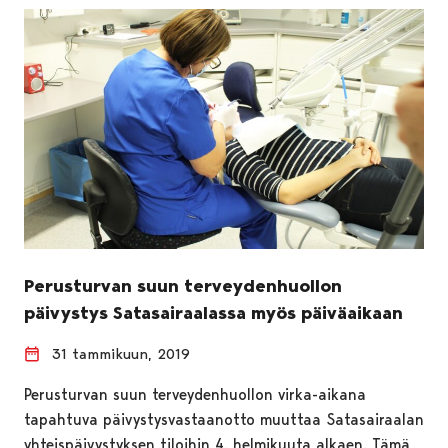
Perusturvan suun terveydenhuollon
päivystys Satasairaalassa myös päiväaikaan
31 tammikuun, 2019
Perusturvan suun terveydenhuollon virka-aikana
tapahtuva päivystysvastaanotto muuttaa Satasairaalan
yhteispäivystyksen tiloihin 4. helmikuuta alkaen. Tämä