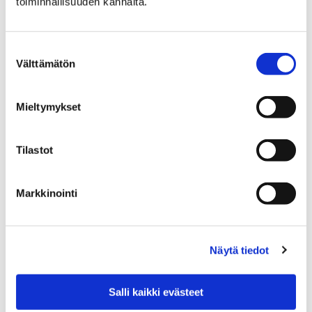
toiminnallisuuden kannalta.
Pori Sinfoniettan tammikuussa
Suostumuksen
loppuunmyynyt ABBA-konsertti uusitaan
Välttämätön
valinta
maaliskuussa yleisön pyynnöstä
1 helmikuun, 2019
Mieltymykset
Pori Sinfonietta goes ABBA – again -konsertti
toiveuusitaan lauantaina 23.3. Ohjelma on hieman eri
Tilastot
kuin tammikuun konsertissa. ABBA-hittien lisäksi
kuullaan…
Markkinointi
Näytä tiedot
Salli kaikki evästeet