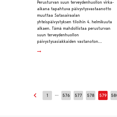
Perusturvan suun terveydenhuollon virka-
aikana tapahtuva päivystysvastaanotto
muuttaa Satasairaalan
yhteispäivystyksen tiloihin 4. helmikuuta
alkaen. Tämä mahdollistaa perusturvan
suun terveydenhuollon
päivystysasiakkaiden vastanoton…
…
1
576
577
578
579
58
Edellinen sivu