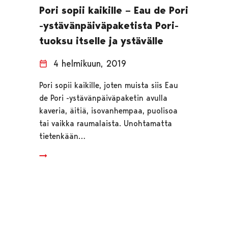
Pori sopii kaikille – Eau de Pori
-ystävänpäiväpaketista Pori-
tuoksu itselle ja ystävälle
4 helmikuun, 2019
Pori sopii kaikille, joten muista siis Eau
de Pori -ystävänpäiväpaketin avulla
kaveria, äitiä, isovanhempaa, puolisoa
tai vaikka raumalaista. Unohtamatta
tietenkään…