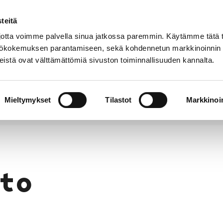
teitä
Puhelinluettelo
Anna palautetta
tta voimme palvella sinua jatkossa paremmin. Käytämme tätä t
yttökokemuksen parantamiseen, sekä kohdennetun markkinoinnin
istä ovat välttämättömiä sivuston toiminnallisuuden kannalta.
s ja
Vapaa-
Hyvinvointi
tus
aika
y
Mieltymykset
Tilastot
Markkinoin
to