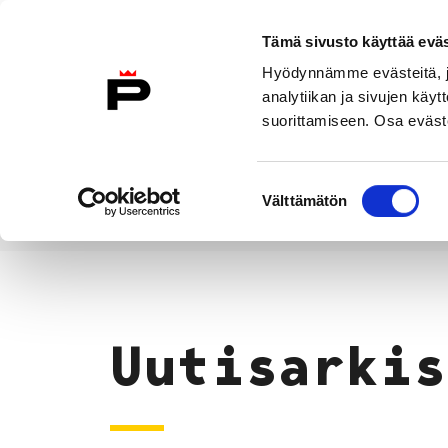
Siirry sisältöön
Tämä sivusto käyttää eväs
Suomeksi
Hyödynnämme evästeitä, jo
Etusivulle
analytiikan ja sivujen kä
suorittamiseen. Osa eväste
Asuminen ja
Kasvatu
ympäristö
koulu
Suostumuksen
Välttämätön
valinta
Uutiset
Etusivu
Uutisarkis