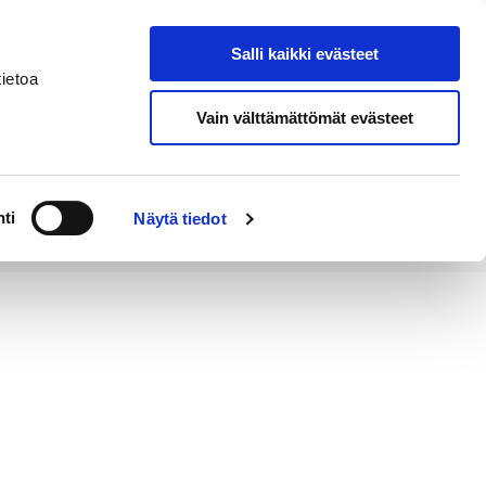
Salli kaikki evästeet
Tapahtumakalenteri
Hae sivustolta
ietoa
Vain välttämättömät evästeet
Työ ja
Kaupunki ja
rittäminen
hallinto
ti
Näytä tiedot