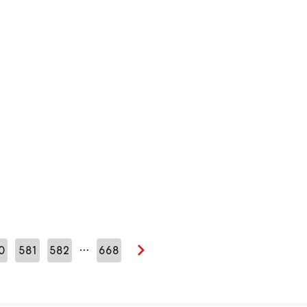
…
0
581
582
668
Seuraava sivu