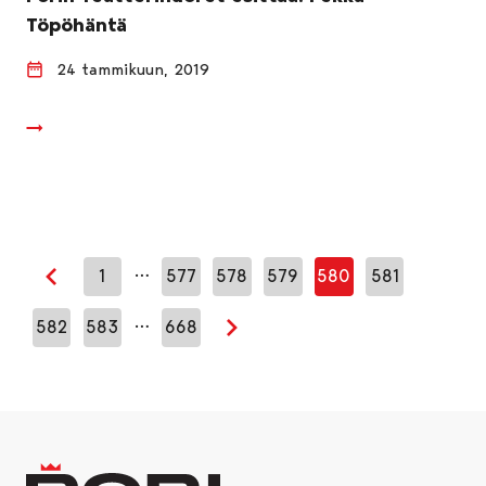
Töpöhäntä
24 tammikuun, 2019
…
1
577
578
579
580
581
Edellinen sivu
…
582
583
668
Seuraava sivu