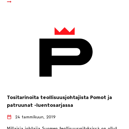
Tositarinoita teollisuusjohtajista Pomot ja
patruunat -luentosarjassa
24 tammikuun, 2019
Millaisia johtajia Suomen teollisuusyrityksissä on ollut