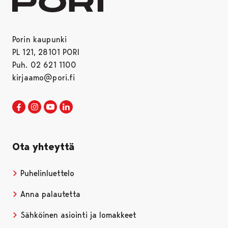
Porin kaupunki
PL 121, 28101 PORI
Puh. 02 621 1100
kirjaamo@pori.fi
Porin kaupunki Facebookissa
Avautuu uudessa välilehdessä
Porin kaupunki Instagramissa
Avautuu uudessa välilehdessä
Porin kaupunki Youtubessa
Avautuu uudessa välilehdessä
Porin kaupunki LinkedInissa
Avautuu uudessa välilehdessä
Ota yhteyttä
Puhelinluettelo
Anna palautetta
Sähköinen asiointi ja lomakkeet