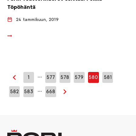
Töpöhäntä
24 tammikuun, 2019
…
1
577
578
579
580
581
Edellinen sivu
…
582
583
668
Seuraava sivu