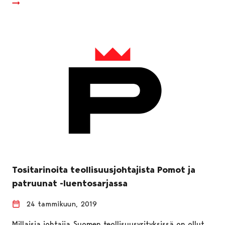
Tositarinoita teollisuusjohtajista Pomot ja
patruunat -luentosarjassa
24 tammikuun, 2019
Millaisia johtajia Suomen teollisuusyrityksissä on ollut