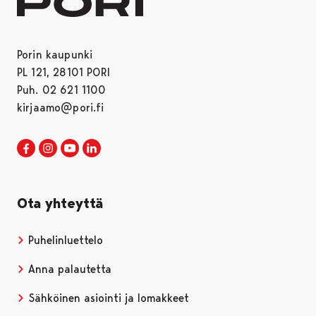
Porin kaupunki
PL 121, 28101 PORI
Puh. 02 621 1100
kirjaamo@pori.fi
Porin kaupunki Facebookissa
Avautuu uudessa välilehdessä
Porin kaupunki Instagramissa
Avautuu uudessa välilehdessä
Porin kaupunki Youtubessa
Avautuu uudessa välilehdessä
Porin kaupunki LinkedInissa
Avautuu uudessa välilehdessä
Ota yhteyttä
Puhelinluettelo
Anna palautetta
Sähköinen asiointi ja lomakkeet