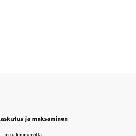
Laskutus ja maksaminen
Lasku kaupungilta