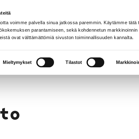
teitä
Puhelinluettelo
Anna palautetta
tta voimme palvella sinua jatkossa paremmin. Käytämme tätä t
yttökokemuksen parantamiseen, sekä kohdennetun markkinoinnin
istä ovat välttämättömiä sivuston toiminnallisuuden kannalta.
s ja
Vapaa-
Hyvinvointi
tus
aika
y
Mieltymykset
Tilastot
Markkinoin
to