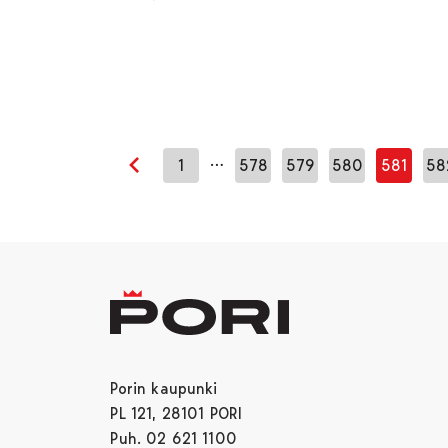
…
1
578
579
580
581
58
Edellinen sivu
Porin kaupunki
PL 121, 28101 PORI
Puh. 02 621 1100