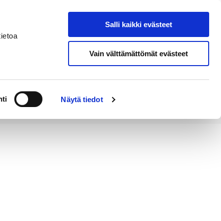
Salli kaikki evästeet
Tapahtumakalenteri
Hae sivustolta
ietoa
Vain välttämättömät evästeet
Työ ja
Kaupunki ja
rittäminen
hallinto
ti
Näytä tiedot