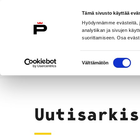
Siirry sisältöön
Tämä sivusto käyttää eväs
Suomeksi
Hyödynnämme evästeitä, jo
Etusivulle
analytiikan ja sivujen kä
suorittamiseen. Osa eväste
Asuminen ja
Kasvatu
ympäristö
koulu
Suostumuksen
Välttämätön
valinta
Uutiset
Etusivu
Uutisarkis