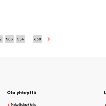
…
2
583
584
668
Seuraava sivu
Ota yhteyttä
Puhelinluettelo