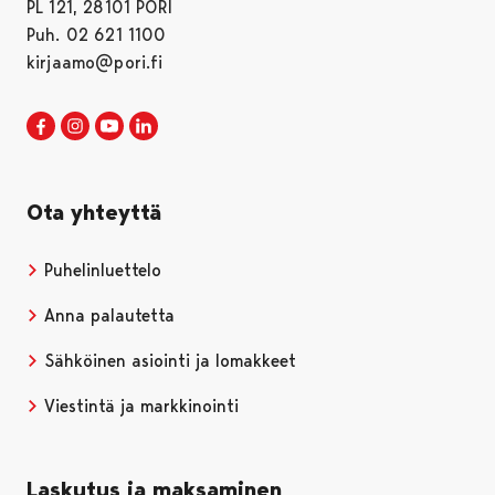
PL 121, 28101 PORI
Puh. 02 621 1100
kirjaamo@pori.fi
Porin kaupunki Facebookissa
Avautuu uudessa välilehdessä
Porin kaupunki Instagramissa
Avautuu uudessa välilehdessä
Porin kaupunki Youtubessa
Avautuu uudessa välilehdessä
Porin kaupunki LinkedInissa
Avautuu uudessa välilehdessä
Ota yhteyttä
Puhelinluettelo
Anna palautetta
Sähköinen asiointi ja lomakkeet
Viestintä ja markkinointi
Laskutus ja maksaminen