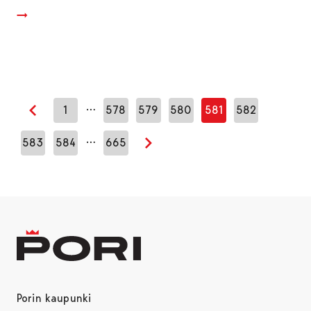
…
1
578
579
580
581
582
Edellinen sivu
…
583
584
665
Seuraava sivu
Porin kaupunki