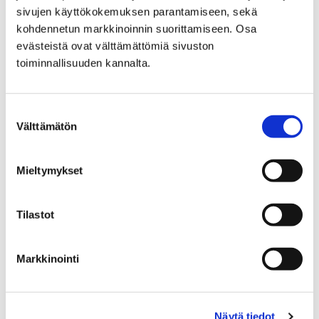
sivujen käyttökokemuksen parantamiseen, sekä
kohdennetun markkinoinnin suorittamiseen. Osa
evästeistä ovat välttämättömiä sivuston
toiminnallisuuden kannalta.
Suostumuksen
Välttämätön
valinta
Mieltymykset
Tilastot
Kokeile äänikirja tai e-kirja jonottamatta
Markkinointi
22 tammikuun, 2019
Porin kaupunginkirjasto osallistuu valtakunnalliseen
Näytä tiedot