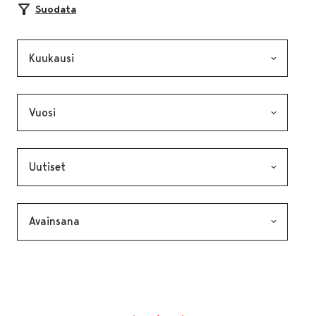
Suodata
Kuukausi, valinta lähettää lomakkeen
Vuosi, valinta lähettää lomakkeen
Kategoria, valinta lähettää lomakkeen
Avainsana, valinta lähettää lomakkeen