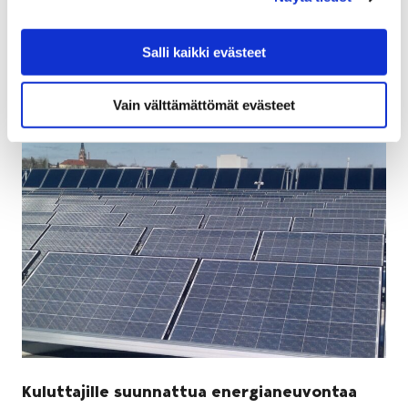
Koko kansa lukee -kampanjaan 4.-24.2.2019.
Kampanjan ajan voi kuunnella yhtä e-äänikirjaa tai
Salli kaikki evästeet
lukea viittä e-kirjaa niin…
Vain välttämättömät evästeet
Kuluttajille suunnattua energianeuvontaa