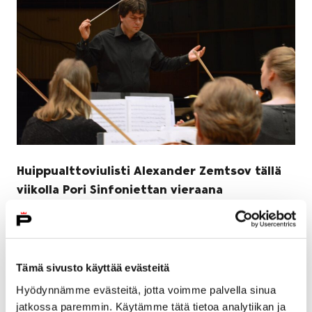
Huippualttoviulisti Alexander Zemtsov tällä
viikolla Pori Sinfoniettan vieraana
23 tammikuun, 2019
Torstaina kuulemme kaksiosaisen Energiaa
Beethovenista -konserttisarjan ensimmäisen osan
Tämä sivusto käyttää evästeitä
Zemtsov & Viola, jonka kapellimestarina ja
Hyödynnämme evästeitä, jotta voimme palvella sinua
alttoviulistina toimii Alexander Zemtsov.
jatkossa paremmin. Käytämme tätä tietoa analytiikan ja