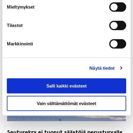
Mieltymykset
Beethovenista -konserttisarjan ensimmäisen osan
Zemtsov & Viola, jonka kapellimestarina ja
alttoviulistina toimii Alexander Zemtsov.
Tilastot
Markkinointi
Näytä tiedot
Salli kaikki evästeet
Vain välttämättömät evästeet
Seuturekry ei tuonut säästöjä perusturvalle