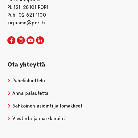
PL 121, 28101 PORI
Puh. 02 621 1100
kirjaamo@pori.fi
Porin kaupunki Facebookissa
Avautuu uudessa välilehdessä
Porin kaupunki Instagramissa
Avautuu uudessa välilehdessä
Porin kaupunki Youtubessa
Avautuu uudessa välilehdessä
Porin kaupunki LinkedInissa
Avautuu uudessa välilehdessä
Ota yhteyttä
Puhelinluettelo
Anna palautetta
Sähköinen asiointi ja lomakkeet
Viestintä ja markkinointi