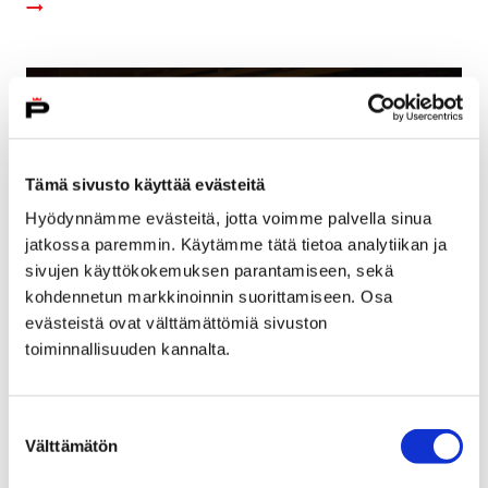
Tämä sivusto käyttää evästeitä
Hyödynnämme evästeitä, jotta voimme palvella sinua
jatkossa paremmin. Käytämme tätä tietoa analytiikan ja
sivujen käyttökokemuksen parantamiseen, sekä
kohdennetun markkinoinnin suorittamiseen. Osa
evästeistä ovat välttämättömiä sivuston
toiminnallisuuden kannalta.
Huippualttoviulisti Alexander Zemtsov tällä
viikolla Pori Sinfoniettan vieraana
Suostumuksen
23 tammikuun, 2019
Välttämätön
valinta
Torstaina kuulemme kaksiosaisen Energiaa