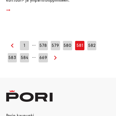
kulttuuri- ja ympäristöoppimiseen.
…
1
578
579
580
581
582
Edellinen sivu
…
583
584
669
Seuraava sivu
Porin kaupunki