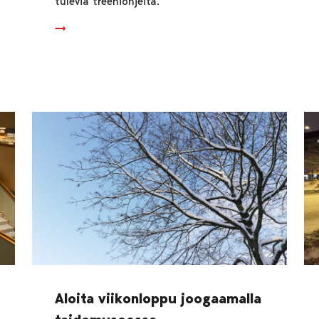
tulevia treeniohjeita.
Aloita viikonloppu joogaamalla