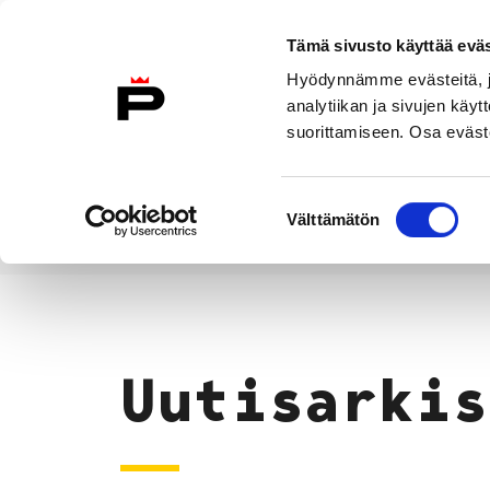
Siirry sisältöön
Tämä sivusto käyttää eväs
Suomeksi
Hyödynnämme evästeitä, jo
Etusivulle
analytiikan ja sivujen kä
suorittamiseen. Osa eväste
Asuminen ja
Kasvatu
ympäristö
koulu
Suostumuksen
Välttämätön
valinta
Uutiset
Etusivu
Uutisarkis