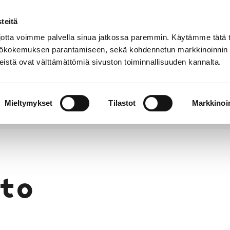
teitä
Puhelinluettelo
Anna palautetta
tta voimme palvella sinua jatkossa paremmin. Käytämme tätä t
yttökokemuksen parantamiseen, sekä kohdennetun markkinoinnin
istä ovat välttämättömiä sivuston toiminnallisuuden kannalta.
s ja
Vapaa-
Hyvinvointi
tus
aika
y
Mieltymykset
Tilastot
Markkinoin
to