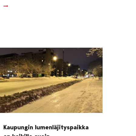
Kaupungin lumenläjityspaikka