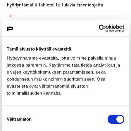
hyödyntämällä tableteilta tulevia treeniohjeita.
Tämä sivusto käyttää evästeitä
Hyödynnämme evästeitä, jotta voimme palvella sinua
jatkossa paremmin. Käytämme tätä tietoa analytiikan ja
sivujen käyttökokemuksen parantamiseen, sekä
kohdennetun markkinoinnin suorittamiseen. Osa
evästeistä ovat välttämättömiä sivuston
toiminnallisuuden kannalta.
Lasten Liikuntamaa -tapahtumat jatkuvat
Suostumuksen
Välttämätön
valinta
Karhuhallissa