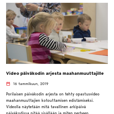
Video päiväkodin arjesta maahanmuuttajille
16 tammikuun, 2019
Porilaisen päiväkodin arjesta on tehty opastusvideo
maahanmuuttajien kotouttamisen edistämiseksi.
Videolla näytetään mitä tavallinen arkipäivä
päiväkodissa pitää sisällään ja miten perheen…