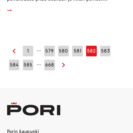
…
1
579
580
581
582
583
Edellinen sivu
…
584
585
668
Seuraava sivu
Porin kaupunki