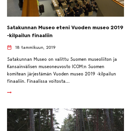
Satakunnan Museo eteni Vuoden museo 2019
-kilpailun finaaliin
18 tammikuun, 2019
Satakunnan Museo on valittu Suomen museoliiton ja
Kansainvälisen museoneuvosto ICOM:n Suomen
komitean järjestämän Vuoden museo 2019 -kilpailun
finaaliin. Finaalissa voitosta…