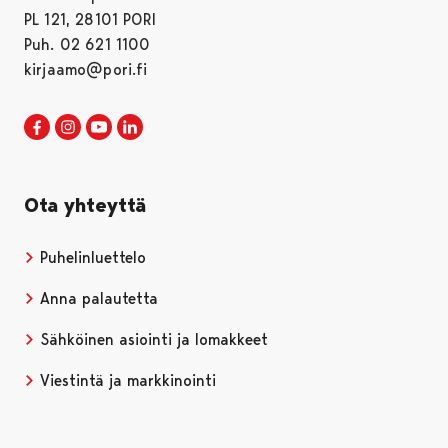
PL 121, 28101 PORI
Puh. 02 621 1100
kirjaamo@pori.fi
Porin kaupunki Facebookissa
Avautuu uudessa välilehdessä
Porin kaupunki Instagramissa
Avautuu uudessa välilehdessä
Porin kaupunki Youtubessa
Avautuu uudessa välilehdessä
Porin kaupunki LinkedInissa
Avautuu uudessa välilehdessä
Ota yhteyttä
Puhelinluettelo
Anna palautetta
Sähköinen asiointi ja lomakkeet
Viestintä ja markkinointi