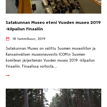
Satakunnan Museo eteni Vuoden museo 2019
-kilpailun finaaliin
18 tammikuun, 2019
Satakunnan Museo on valittu Suomen museoliiton ja
Kansainvälisen museoneuvosto ICOM:n Suomen
komitean järjestämän Vuoden museo 2019 -kilpailun
finaaliin. Finaalissa voitosta…