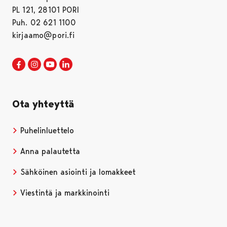
PL 121, 28101 PORI
Puh. 02 621 1100
kirjaamo@pori.fi
Porin kaupunki Facebookissa
Avautuu uudessa välilehdessä
Porin kaupunki Instagramissa
Avautuu uudessa välilehdessä
Porin kaupunki Youtubessa
Avautuu uudessa välilehdessä
Porin kaupunki LinkedInissa
Avautuu uudessa välilehdessä
Ota yhteyttä
Puhelinluettelo
Anna palautetta
Sähköinen asiointi ja lomakkeet
Viestintä ja markkinointi