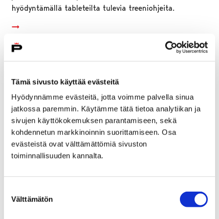
hyödyntämällä tableteilta tulevia treeniohjeita.
Tämä sivusto käyttää evästeitä
Hyödynnämme evästeitä, jotta voimme palvella sinua
jatkossa paremmin. Käytämme tätä tietoa analytiikan ja
sivujen käyttökokemuksen parantamiseen, sekä
kohdennetun markkinoinnin suorittamiseen. Osa
evästeistä ovat välttämättömiä sivuston
toiminnallisuuden kannalta.
Lasten Liikuntamaa -tapahtumat jatkuvat
Suostumuksen
Välttämätön
valinta
Karhuhallissa