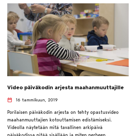
Video päiväkodin arjesta maahanmuuttajille
16 tammikuun, 2019
Porilaisen päiväkodin arjesta on tehty opastusvideo
maahanmuuttajien kotouttamisen edistämiseksi.
Videolla näytetään mitä tavallinen arkipäivä
päiväkodissa pitää sisällään ja miten perheen…