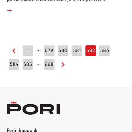
…
1
579
580
581
582
583
Edellinen sivu
…
584
585
668
Seuraava sivu
Porin kaupunki