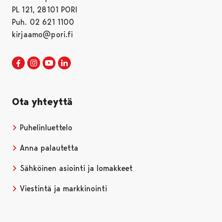
PL 121, 28101 PORI
Puh. 02 621 1100
kirjaamo@pori.fi
Porin kaupunki Facebookissa
Avautuu uudessa välilehdessä
Porin kaupunki Instagramissa
Avautuu uudessa välilehdessä
Porin kaupunki Youtubessa
Avautuu uudessa välilehdessä
Porin kaupunki LinkedInissa
Avautuu uudessa välilehdessä
Ota yhteyttä
Puhelinluettelo
Anna palautetta
Sähköinen asiointi ja lomakkeet
Viestintä ja markkinointi