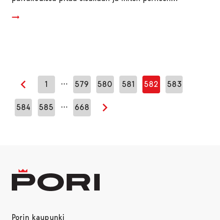
…
1
579
580
581
582
583
Edellinen sivu
…
584
585
668
Seuraava sivu
Porin kaupunki