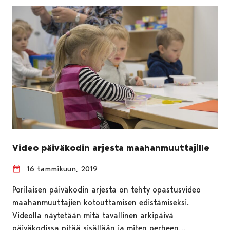
Video päiväkodin arjesta maahanmuuttajille
16 tammikuun, 2019
Porilaisen päiväkodin arjesta on tehty opastusvideo
maahanmuuttajien kotouttamisen edistämiseksi.
Videolla näytetään mitä tavallinen arkipäivä
päiväkodissa pitää sisällään ja miten perheen…