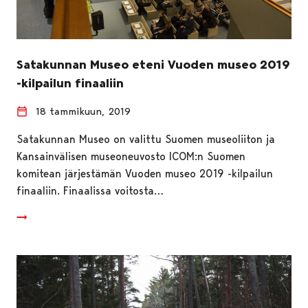
Satakunnan Museo eteni Vuoden museo 2019
-kilpailun finaaliin
18 tammikuun, 2019
Satakunnan Museo on valittu Suomen museoliiton ja
Kansainvälisen museoneuvosto ICOM:n Suomen
komitean järjestämän Vuoden museo 2019 -kilpailun
finaaliin. Finaalissa voitosta…