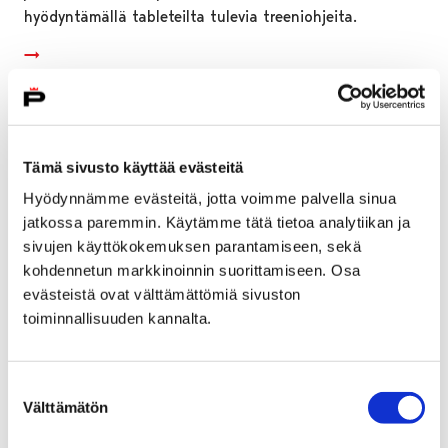
hyödyntämällä tableteilta tulevia treeniohjeita.
Tämä sivusto käyttää evästeitä
Hyödynnämme evästeitä, jotta voimme palvella sinua
jatkossa paremmin. Käytämme tätä tietoa analytiikan ja
sivujen käyttökokemuksen parantamiseen, sekä
kohdennetun markkinoinnin suorittamiseen. Osa
evästeistä ovat välttämättömiä sivuston
toiminnallisuuden kannalta.
Lasten Liikuntamaa -tapahtumat jatkuvat
Suostumuksen
Välttämätön
valinta
Karhuhallissa