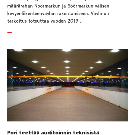
määrärahan Noormarkun ja Söörmarkun välisen
kevyenliikenteenväylän rakentamiseen. Väylä on
tarkoitus toteuttaa vuoden 2019…
Pori teettää auditoinnin teknisistä