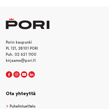
Porin kaupunki
PL 121, 28101 PORI
Puh. 02 621 1100
kirjaamo@pori.fi
Porin kaupunki Facebookissa
Avautuu uudessa välilehdessä
Porin kaupunki Instagramissa
Avautuu uudessa välilehdessä
Porin kaupunki Youtubessa
Avautuu uudessa välilehdessä
Porin kaupunki LinkedInissa
Avautuu uudessa välilehdessä
Ota yhteyttä
Puhelinluettelo