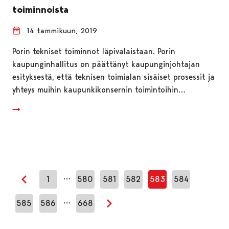
toiminnoista
14 tammikuun, 2019
Porin tekniset toiminnot läpivalaistaan. Porin
kaupunginhallitus on päättänyt kaupunginjohtajan
esityksestä, että teknisen toimialan sisäiset prosessit ja
yhteys muihin kaupunkikonsernin toimintoihin…
…
1
580
581
582
583
584
Edellinen sivu
…
585
586
668
Seuraava sivu