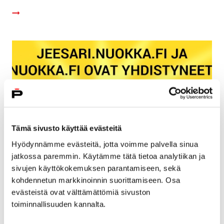
Tämä sivusto käyttää evästeitä
Hyödynnämme evästeitä, jotta voimme palvella sinua
jatkossa paremmin. Käytämme tätä tietoa analytiikan ja
sivujen käyttökokemuksen parantamiseen, sekä
Jeesari.nuokka.fi ja Nuokka.fi -sivut ovat
kohdennetun markkinoinnin suorittamiseen. Osa
yhdistyneet ja Nuokkakarhu täyttää neljä
evästeistä ovat välttämättömiä sivuston
toiminnallisuuden kannalta.
vuotta