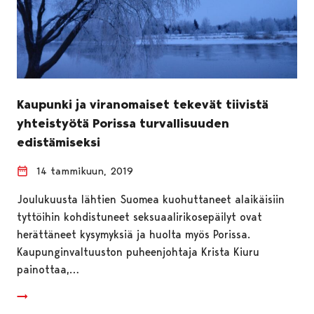
Kaupunki ja viranomaiset tekevät tiivistä
yhteistyötä Porissa turvallisuuden
edistämiseksi
14 tammikuun, 2019
Joulukuusta lähtien Suomea kuohuttaneet alaikäisiin
tyttöihin kohdistuneet seksuaalirikosepäilyt ovat
herättäneet kysymyksiä ja huolta myös Porissa.
Kaupunginvaltuuston puheenjohtaja Krista Kiuru
painottaa,…