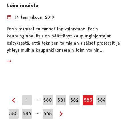
toiminnoista
14 tammikuun, 2019
Porin tekniset toiminnot läpivalaistaan. Porin
kaupunginhallitus on päättänyt kaupunginjohtajan
esityksestä, että teknisen toimialan sisäiset prosessit ja
yhteys muihin kaupunkikonsernin toimintoihin…
…
1
580
581
582
583
584
Edellinen sivu
…
585
586
668
Seuraava sivu