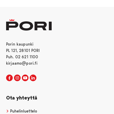
Porin kaupunki
PL 121, 28101 PORI
Puh. 02 621 1100
kirjaamo@pori.fi
Porin kaupunki Facebookissa
Avautuu uudessa välilehdessä
Porin kaupunki Instagramissa
Avautuu uudessa välilehdessä
Porin kaupunki Youtubessa
Avautuu uudessa välilehdessä
Porin kaupunki LinkedInissa
Avautuu uudessa välilehdessä
Ota yhteyttä
Puhelinluettelo