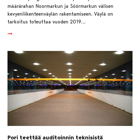
määrärahan Noormarkun ja Söörmarkun välisen
kevyenliikenteenväylän rakentamiseen. Väylä on
tarkoitus toteuttaa vuoden 2019…
Pori teettää auditoinnin teknisistä