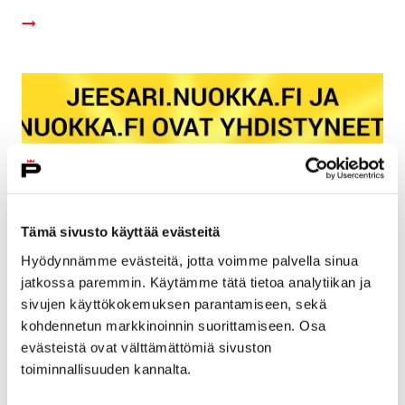
Tämä sivusto käyttää evästeitä
Hyödynnämme evästeitä, jotta voimme palvella sinua
jatkossa paremmin. Käytämme tätä tietoa analytiikan ja
sivujen käyttökokemuksen parantamiseen, sekä
Jeesari.nuokka.fi ja Nuokka.fi -sivut ovat
kohdennetun markkinoinnin suorittamiseen. Osa
yhdistyneet ja Nuokkakarhu täyttää neljä
evästeistä ovat välttämättömiä sivuston
toiminnallisuuden kannalta.
vuotta