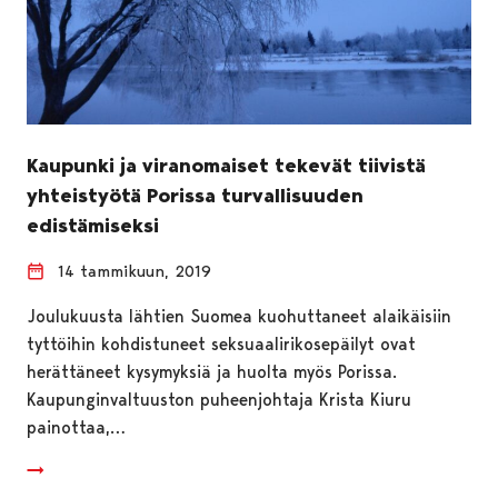
Kaupunki ja viranomaiset tekevät tiivistä
yhteistyötä Porissa turvallisuuden
edistämiseksi
14 tammikuun, 2019
Joulukuusta lähtien Suomea kuohuttaneet alaikäisiin
tyttöihin kohdistuneet seksuaalirikosepäilyt ovat
herättäneet kysymyksiä ja huolta myös Porissa.
Kaupunginvaltuuston puheenjohtaja Krista Kiuru
painottaa,…