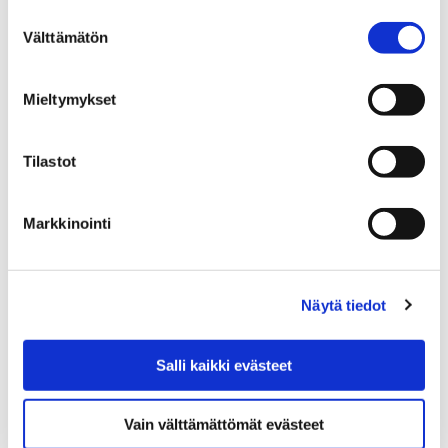
14 tammikuun, 2019
Suostumuksen
Välttämätön
valinta
Ilmoittautumiset kevään uimakouluihin alkavat
maanantaina 21.1.2019.
Mieltymykset
Tilastot
Markkinointi
Näytä tiedot
Salli kaikki evästeet
Vain välttämättömät evästeet
Haku Cygnaeuksen koulun erikoisluokille