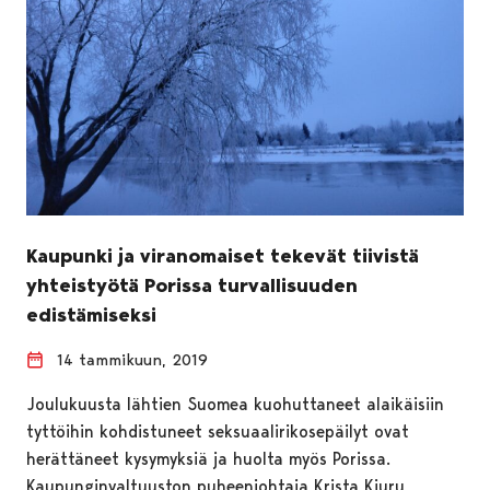
Kaupunki ja viranomaiset tekevät tiivistä
yhteistyötä Porissa turvallisuuden
edistämiseksi
14 tammikuun, 2019
Joulukuusta lähtien Suomea kuohuttaneet alaikäisiin
tyttöihin kohdistuneet seksuaalirikosepäilyt ovat
herättäneet kysymyksiä ja huolta myös Porissa.
Kaupunginvaltuuston puheenjohtaja Krista Kiuru