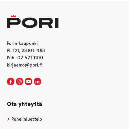
Porin kaupunki
PL 121, 28101 PORI
Puh. 02 621 1100
kirjaamo@pori.fi
Porin kaupunki Facebookissa
Avautuu uudessa välilehdessä
Porin kaupunki Instagramissa
Avautuu uudessa välilehdessä
Porin kaupunki Youtubessa
Avautuu uudessa välilehdessä
Porin kaupunki LinkedInissa
Avautuu uudessa välilehdessä
Ota yhteyttä
Puhelinluettelo