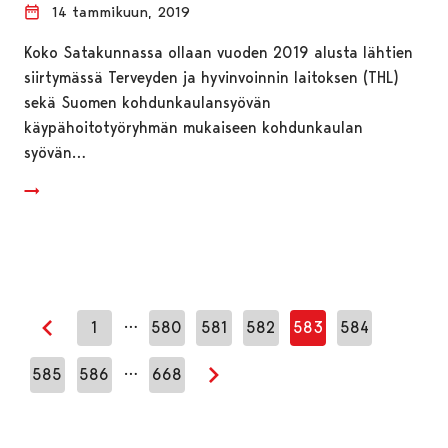
14 tammikuun, 2019
Koko Satakunnassa ollaan vuoden 2019 alusta lähtien
siirtymässä Terveyden ja hyvinvoinnin laitoksen (THL)
sekä Suomen kohdunkaulansyövän
käypähoitotyöryhmän mukaiseen kohdunkaulan
syövän…
…
1
580
581
582
583
584
Edellinen sivu
…
585
586
668
Seuraava sivu