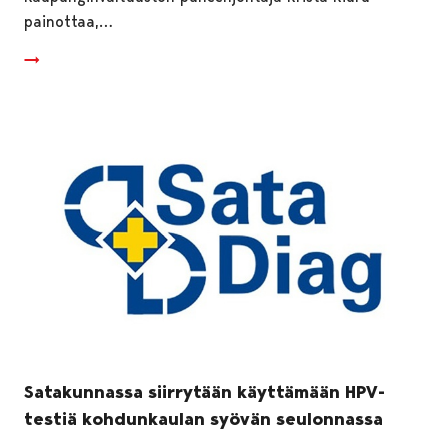
painottaa,…
Satakunnassa siirrytään käyttämään HPV-
testiä kohdunkaulan syövän seulonnassa