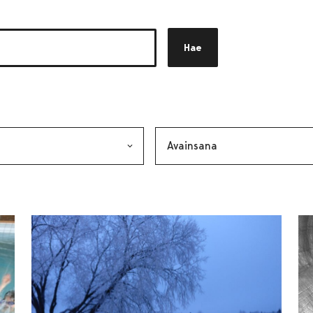
Hae
akkeen
alinta lähettää lomakkeen
Avainsana, valinta lähettää lo