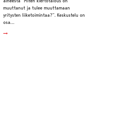
aiheesta ”Miten kiertotalous on
muuttanut ja tulee muuttamaan
yritysten liiketoimintaa?”. Keskustelu on
osa…