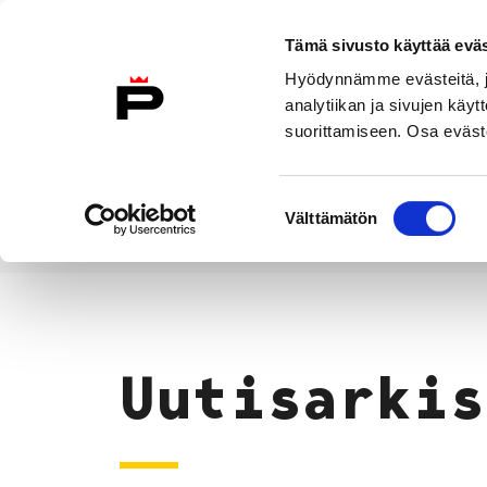
Siirry sisältöön
Tämä sivusto käyttää eväs
Suomeksi
Hyödynnämme evästeitä, jo
Etusivulle
analytiikan ja sivujen kä
suorittamiseen. Osa eväste
Asuminen ja
Kasvatu
ympäristö
koulu
Suostumuksen
Välttämätön
valinta
Uutiset
Etusivu
Uutisarkis