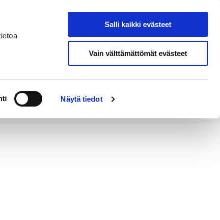
Salli kaikki evästeet
Tapahtumakalenteri
Hae sivustolta
ietoa
Vain välttämättömät evästeet
Työ ja
Kaupunki ja
rittäminen
hallinto
ti
Näytä tiedot