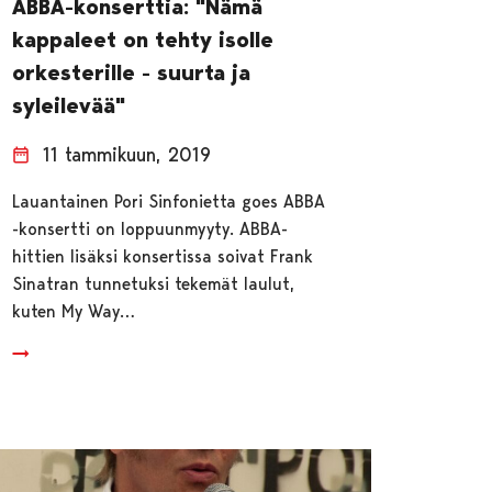
ABBA-konserttia: "Nämä
kappaleet on tehty isolle
orkesterille - suurta ja
syleilevää"
11 tammikuun, 2019
Lauantainen Pori Sinfonietta goes ABBA
-konsertti on loppuunmyyty. ABBA-
hittien lisäksi konsertissa soivat Frank
Sinatran tunnetuksi tekemät laulut,
kuten My Way…