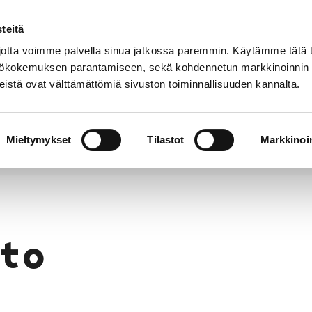
teitä
Puhelinluettelo
Anna palautetta
tta voimme palvella sinua jatkossa paremmin. Käytämme tätä t
yttökokemuksen parantamiseen, sekä kohdennetun markkinoinnin
istä ovat välttämättömiä sivuston toiminnallisuuden kannalta.
s ja
Vapaa-
Hyvinvointi
tus
aika
y
Mieltymykset
Tilastot
Markkinoin
to