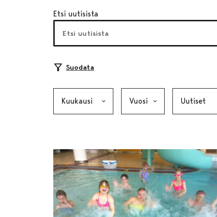
Etsi uutisista
Suodata
Kuukausi, valinta lähettää lomakkeen
Vuosi, valinta lähettää lom
Kategoria, v