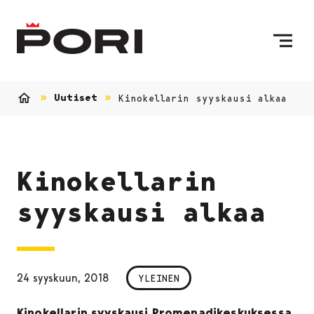
Siirry sisältöön
Etusivulle
Uutiset
Kinokellarin syyskausi alkaa
Etusivu
Kinokellarin
syyskausi alkaa
24 syyskuun, 2018
YLEINEN
Kinokellarin syyskausi Promenadikeskuksessa