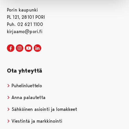
Porin kaupunki
PL 121, 28101 PORI
Puh. 02 621 1100
kirjaamo@pori.fi
Porin kaupunki Facebookissa
Avautuu uudessa välilehdessä
Porin kaupunki Instagramissa
Avautuu uudessa välilehdessä
Porin kaupunki Youtubessa
Avautuu uudessa välilehdessä
Porin kaupunki LinkedInissa
Avautuu uudessa välilehdessä
Ota yhteyttä
Puhelinluettelo
Anna palautetta
Sähköinen asiointi ja lomakkeet
Viestintä ja markkinointi