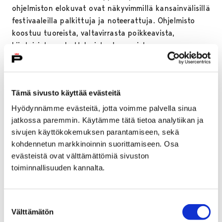
ohjelmiston elokuvat ovat näkyvimmillä kansainvälisillä
festivaaleilla palkittuja ja noteerattuja. Ohjelmisto
koostuu tuoreista, valtavirrasta poikkeavista,
kiintoisista, puhuttelevista draamoista.
Kauden 26.9. avaavassa Robert Guédiguianin
älykkäässä ranskalaisdraamassa ”TALO MEREN
RANNALLA” keski-ikäiset sisarukset palaavat
Tämä sivusto käyttää evästeitä
kotikyläänsä isän sairastuttua. Yhdysvaltalaisen Sean
Hyödynnämme evästeitä, jotta voimme palvella sinua
Bakerin 3.10. esitettävä ”THE FLORIDA PROJECT” on
jatkossa paremmin. Käytämme tätä tietoa analytiikan ja
mainio elokuva köyhän äidin pikkutytön arjesta Disney
sivujen käyttökokemuksen parantamiseen, sekä
Worldin laitamilla. Venäläisohjaaja Andrei
kohdennetun markkinoinnin suorittamiseen. Osa
Zvyagintsevin 10.10. klo 15.45 nähtävä draama
evästeistä ovat välttämättömiä sivuston
”RAKKAUTTA VAILLA” kertoo nyky-Venäjästä, joka
toiminnallisuuden kannalta.
unohtaa lapsensa. Norjalaisohjaaja Iram Haqin 17.10.
vuorossa oleva ”MITÄ MEISTÄ PUHUTAAN” on väkevä ja
tunteisiin käyvä draama kulttuurien
Suostumuksen
Välttämätön
valinta
yhteensovittamattomuudesta.