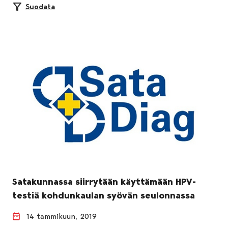
Suodata
Satakunnassa siirrytään käyttämään HPV-
testiä kohdunkaulan syövän seulonnassa
14 tammikuun, 2019