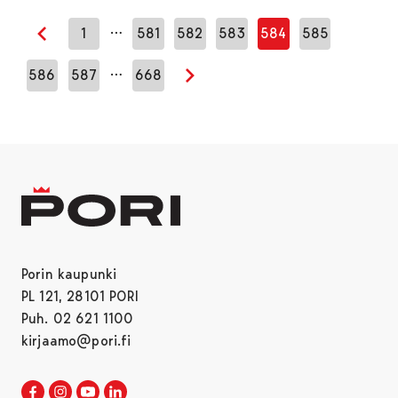
…
1
581
582
583
584
585
Edellinen sivu
…
586
587
668
Seuraava sivu
Porin kaupunki
PL 121, 28101 PORI
Puh. 02 621 1100
kirjaamo@pori.fi
Porin kaupunki Facebookissa
Avautuu uudessa välilehdessä
Porin kaupunki Instagramissa
Avautuu uudessa välilehdessä
Porin kaupunki Youtubessa
Avautuu uudessa välilehdessä
Porin kaupunki LinkedInissa
Avautuu uudessa välilehdessä