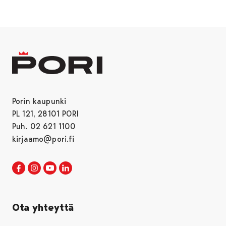
Porin kaupunki
PL 121, 28101 PORI
Puh. 02 621 1100
kirjaamo@pori.fi
Porin kaupunki Facebookissa
Avautuu uudessa välilehdessä
Porin kaupunki Instagramissa
Avautuu uudessa välilehdessä
Porin kaupunki Youtubessa
Avautuu uudessa välilehdessä
Porin kaupunki LinkedInissa
Avautuu uudessa välilehdessä
Ota yhteyttä