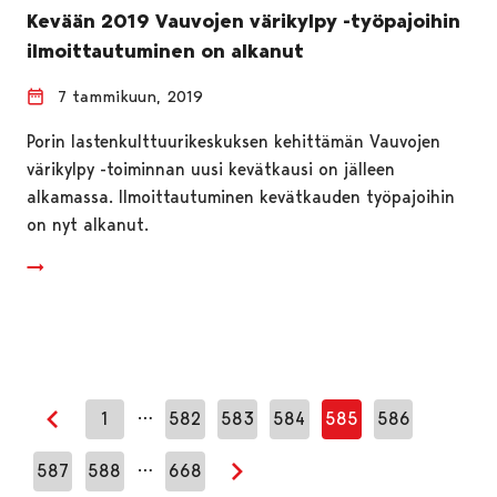
Kevään 2019 Vauvojen värikylpy -työpajoihin
ilmoittautuminen on alkanut
7 tammikuun, 2019
Porin lastenkulttuurikeskuksen kehittämän Vauvojen
värikylpy -toiminnan uusi kevätkausi on jälleen
alkamassa. Ilmoittautuminen kevätkauden työpajoihin
on nyt alkanut.
…
1
582
583
584
585
586
Edellinen sivu
…
587
588
668
Seuraava sivu