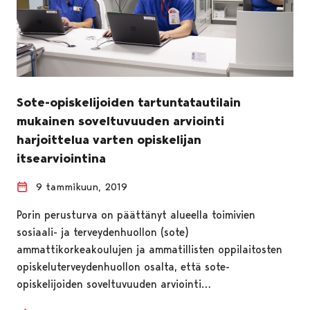
Sote-opiskelijoiden tartuntatautilain
mukainen soveltuvuuden arviointi
harjoittelua varten opiskelijan
itsearviointina
9 tammikuun, 2019
Porin perusturva on päättänyt alueella toimivien
sosiaali- ja terveydenhuollon (sote)
ammattikorkeakoulujen ja ammatillisten oppilaitosten
opiskeluterveydenhuollon osalta, että sote-
opiskelijoiden soveltuvuuden arviointi…