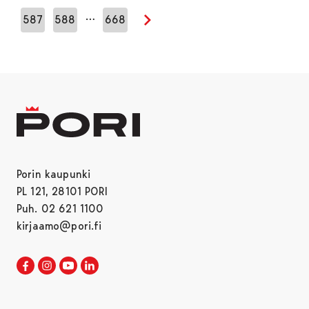
…
587
588
668
Seuraava sivu
Porin kaupunki
PL 121, 28101 PORI
Puh. 02 621 1100
kirjaamo@pori.fi
Porin kaupunki Facebookissa
Avautuu uudessa välilehdessä
Porin kaupunki Instagramissa
Avautuu uudessa välilehdessä
Porin kaupunki Youtubessa
Avautuu uudessa välilehdessä
Porin kaupunki LinkedInissa
Avautuu uudessa välilehdessä