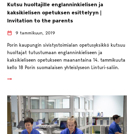
Kutsu huoltajille englanninkielisen ja
kaksikielisen opetuksen esittelyyn |
Invitation to the parents
9 tammikuun, 2019
Porin kaupungin sivistystoimialan opetusyksikkö kutsuu
huoltajat tutustumaan englanninkieliseen ja
kaksikieliseen opetukseen maanantaina 14. tammikuuta
kello 18 Porin suomalaisen yhteislyseon Linturi-saliin.