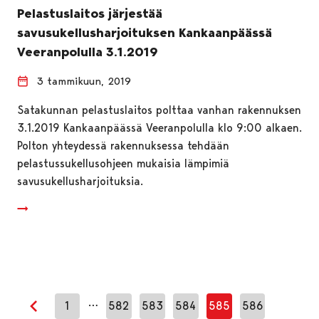
Pelastuslaitos järjestää
savusukellusharjoituksen Kankaanpäässä
Veeranpolulla 3.1.2019
3 tammikuun, 2019
Satakunnan pelastuslaitos polttaa vanhan rakennuksen
3.1.2019 Kankaanpäässä Veeranpolulla klo 9:00 alkaen.
Polton yhteydessä rakennuksessa tehdään
pelastussukellusohjeen mukaisia lämpimiä
savusukellusharjoituksia.
…
1
582
583
584
585
586
Edellinen sivu